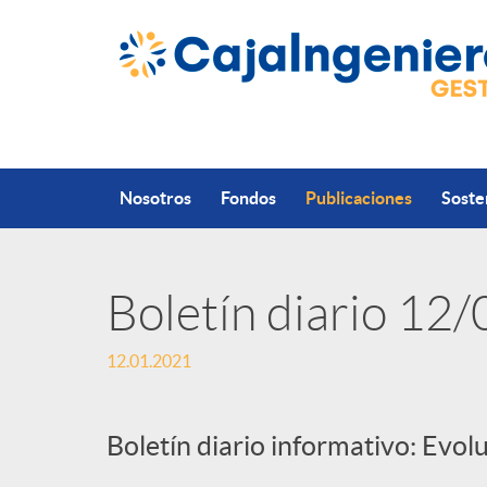
Saltar al contenido principal
Nosotros
Fondos
Publicaciones
Soste
Boletín diario 12
P
12.01.2021
u
Boletín diario informativo: Evol
b