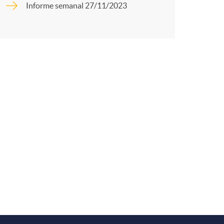
o
Informe semanal 27/11/2023
r
m
t
a
r
e
n
R