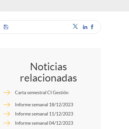
o
r
d
C
e
o
Noticias
i
relacionadas
m
d
Carta semestral CI Gestión
p
Informe semanal 18/12/2023
i
Informe semanal 11/12/2023
a
Informe semanal 04/12/2023