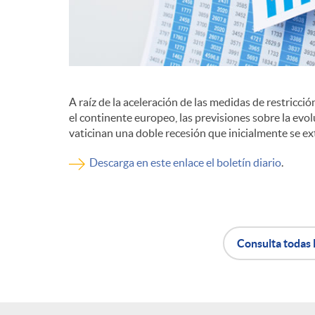
d
e
A raíz de la aceleración de las medidas de restricc
c
el continente europeo, las previsiones sobre la ev
vaticinan una doble recesión que inicialmente se e
o
Descarga en este enlace el boletín diario
.
n
Consulta todas 
t
A
B
e