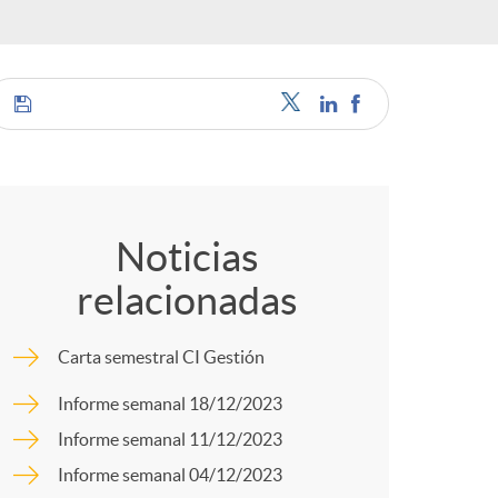
o
r
d
C
e
o
Noticias
i
relacionadas
m
d
Carta semestral CI Gestión
p
Informe semanal 18/12/2023
i
Informe semanal 11/12/2023
a
Informe semanal 04/12/2023