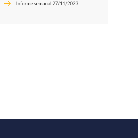
o
Informe semanal 27/11/2023
r
m
t
a
r
e
n
R