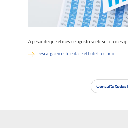
d
e
A pesar de que el mes de agosto suele ser un mes q
c
Descarga en este enlace el boletín diario
.
o
n
Consulta todas 
t
A
B
e
p
o