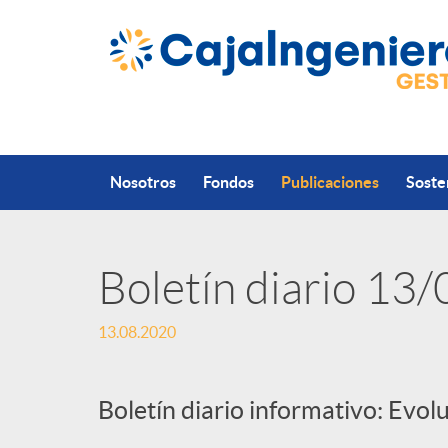
Saltar al contenido principal
Nosotros
Fondos
Publicaciones
Soste
Boletín diario 13
P
13.08.2020
u
Boletín diario informativo: Evol
b