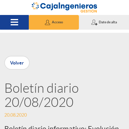
Saltar al contenido principal
Acceso
Date de alta
P
Volver
u
Boletín diario
b
20/08/2020
l
20.08.2020
i
Boletín diario informativo: Evolución