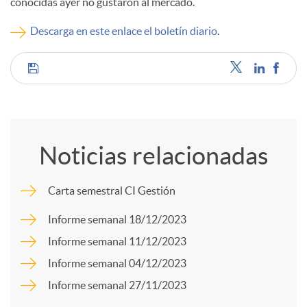
conocidas ayer no gustaron al mercado.
c
Descarga en este enlace el boletín diario
.
o
C
n
o
Noticias relacionadas
t
m
Carta semestral CI Gestión
e
p
Informe semanal 18/12/2023
Informe semanal 11/12/2023
n
a
Informe semanal 04/12/2023
Informe semanal 27/11/2023
i