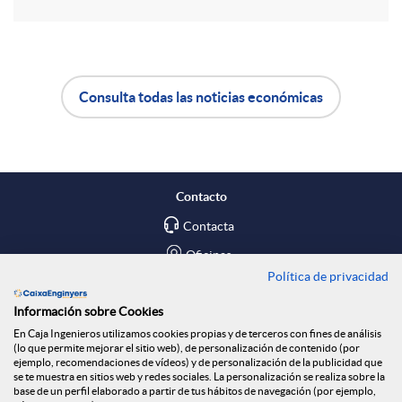
r
d
t
o
Consulta todas las noticias económicas
i
A
B
s
r
p
o
Contacto
e
l
t
Contacta
Oficinas
n
Política de privacidad
i
ó
Encuéntranos en
Información sobre Cookies
R
En Caja Ingenieros utilizamos cookies propias y de terceros con fines de análisis
c
n
Blog
(lo que permite mejorar el sitio web), de personalización de contenido (por
ejemplo, recomendaciones de vídeos) y de personalización de la publicidad que
Social
se te muestra en sitios web y redes sociales. La personalización se realiza sobre la
base de un perfil elaborado a partir de tus hábitos de navegación (por ejemplo,