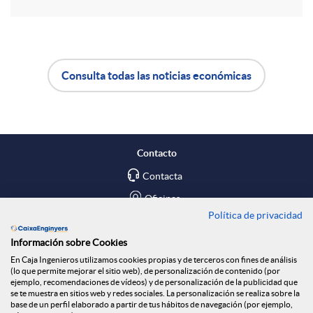
r
d
t
o
Consulta todas las noticias económicas
i
A
B
s
r
p
o
Contacto
e
l
t
Contacta
Oficinas
n
Política de privacidad
i
ó
Encuéntranos en
Información sobre Cookies
R
En Caja Ingenieros utilizamos cookies propias y de terceros con fines de análisis
c
n
Blog
(lo que permite mejorar el sitio web), de personalización de contenido (por
ejemplo, recomendaciones de vídeos) y de personalización de la publicidad que
Social
se te muestra en sitios web y redes sociales. La personalización se realiza sobre la
base de un perfil elaborado a partir de tus hábitos de navegación (por ejemplo,