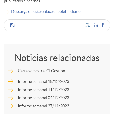
publicados el viernes.
c
Descarga en este enlace el boletín diario
.
o
C
n
o
Noticias relacionadas
t
m
Carta semestral CI Gestión
e
p
Informe semanal 18/12/2023
Informe semanal 11/12/2023
n
a
Informe semanal 04/12/2023
Informe semanal 27/11/2023
i