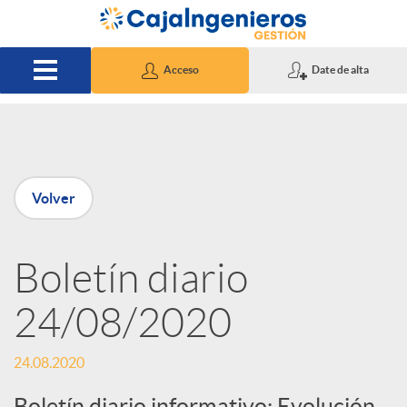
Saltar al contenido principal
Acceso
Date de alta
P
Volver
u
Boletín diario
b
24/08/2020
l
24.08.2020
i
Boletín diario informativo: Evolución