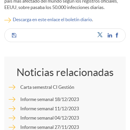
país más afectado del mundo según los registros oficiales,
EEUU, sobre pasaba los 50.000 infecciones diarias.
c
Descarga en este enlace el boletín diario
.
o
C
n
o
t
Noticias relacionadas
m
e
Carta semestral CI Gestión
p
Informe semanal 18/12/2023
n
Informe semanal 11/12/2023
a
Informe semanal 04/12/2023
i
Informe semanal 27/11/2023