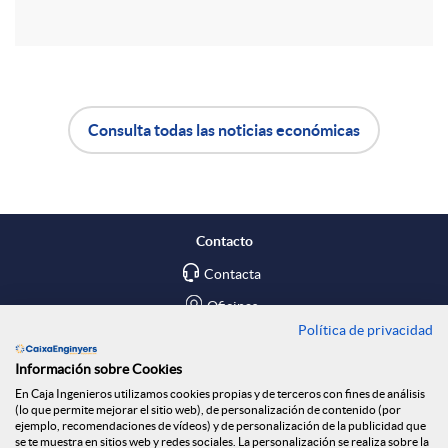
r
d
t
o
Consulta todas las noticias económicas
i
A
B
s
r
p
o
Contacto
e
l
t
Contacta
Oficinas
n
Política de privacidad
i
ó
Encuéntranos en
Información sobre Cookies
R
En Caja Ingenieros utilizamos cookies propias y de terceros con fines de análisis
c
n
Blog
(lo que permite mejorar el sitio web), de personalización de contenido (por
ejemplo, recomendaciones de vídeos) y de personalización de la publicidad que
Social
se te muestra en sitios web y redes sociales. La personalización se realiza sobre la