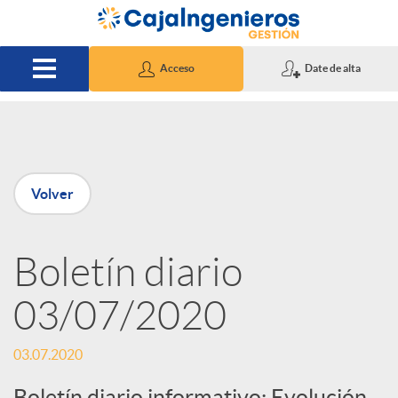
Saltar al contenido principal
Acceso
Date de alta
P
Volver
u
Boletín diario
b
03/07/2020
l
03.07.2020
i
Boletín diario informativo: Evolución