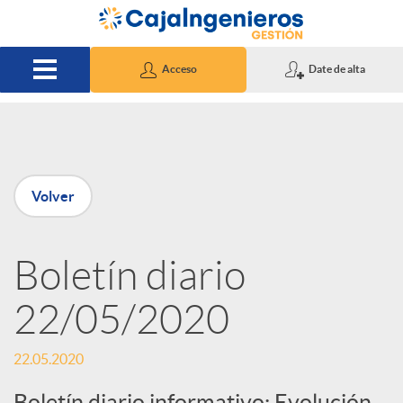
Saltar al contenido principal
Acceso
Date de alta
P
Volver
u
Boletín diario
b
22/05/2020
l
22.05.2020
i
Boletín diario informativo: Evolución