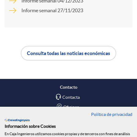
a
Informe semanal 04/12/2023
Informe semanal 27/11/2023
d
r
o
t
s
Consulta todas las noticias económicas
i
A
B
r
p
o
Contacto
e
l
t
Contacta
Oficinas
n
Política de privacidad
i
ó
Encuéntranos en
Información sobre Cookies
En Caja Ingenieros utilizamos cookies propias y de terceros con fines de análisis
Blog