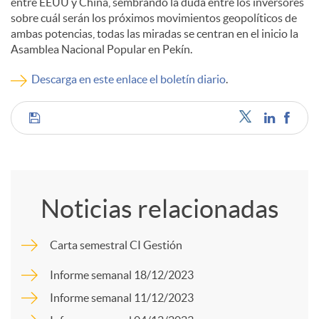
entre EEUU y China, sembrando la duda entre los inversores
sobre cuál serán los próximos movimientos geopolíticos de
c
ambas potencias, todas las miradas se centran en el inicio la
Asamblea Nacional Popular en Pekín.
o
Descarga en este enlace el boletín diario
.
n
C
t
o
Noticias relacionadas
e
m
Carta semestral CI Gestión
n
p
Informe semanal 18/12/2023
Informe semanal 11/12/2023
i