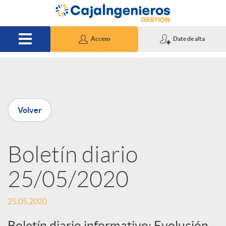
Saltar al contenido principal
Acceso
Date de alta
P
Volver
u
Boletín diario
b
25/05/2020
l
25.05.2020
i
Boletín diario informativo: Evolución