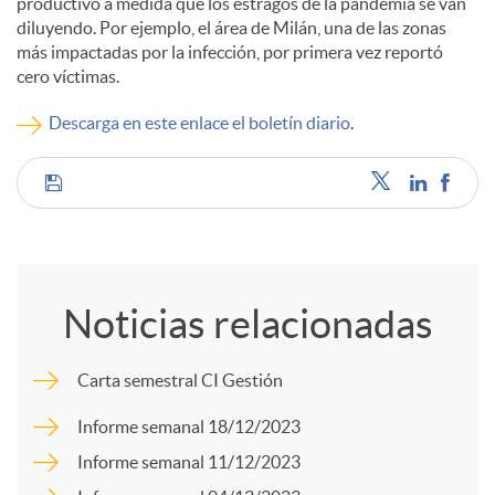
productivo a medida que los estragos de la pandemia se van
diluyendo. Por ejemplo, el área de Milán, una de las zonas
c
más impactadas por la infección, por primera vez reportó
cero víctimas.
o
Descarga en este enlace el boletín diario
.
n
C
t
o
Noticias relacionadas
e
m
Carta semestral CI Gestión
n
p
Informe semanal 18/12/2023
Informe semanal 11/12/2023
i