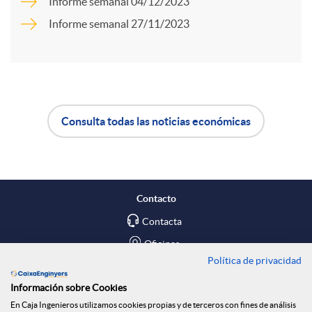
a
Informe semanal 04/12/2023
Informe semanal 27/11/2023
d
r
o
t
s
Consulta todas las noticias económicas
i
A
B
r
p
o
Contacto
e
l
t
Contacta
Oficinas
n
Política de privacidad
i
ó
Encuéntranos en
Información sobre Cookies
En Caja Ingenieros utilizamos cookies propias y de terceros con fines de análisis
Blog