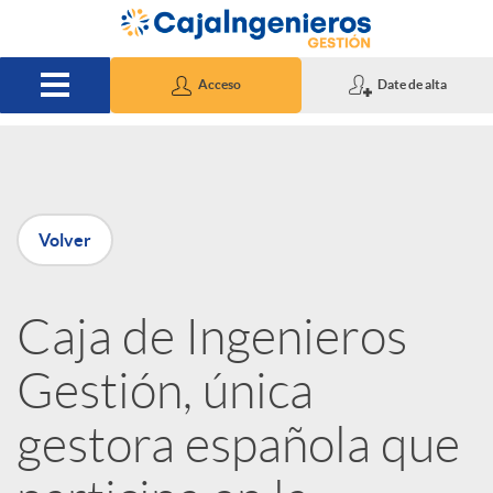
Saltar al contenido principal
Acceso
Date de alta
P
Volver
u
Caja de Ingenieros
b
Gestión, única
l
gestora española que
i