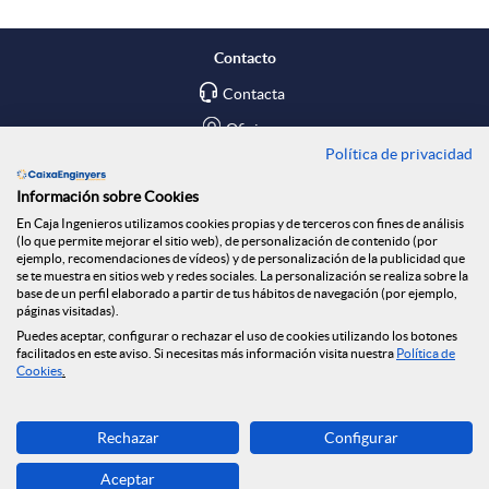
p
o
R
Contacto
l
t
Contacta
e
Oficinas
Política de privacidad
i
ó
Encuéntranos en
d
Información sobre Cookies
En Caja Ingenieros utilizamos cookies propias y de terceros con fines de análisis
c
n
Blog
(lo que permite mejorar el sitio web), de personalización de contenido (por
ejemplo, recomendaciones de vídeos) y de personalización de la publicidad que
e
Social
se te muestra en sitios web y redes sociales. La personalización se realiza sobre la
base de un perfil elaborado a partir de tus hábitos de navegación (por ejemplo,
a
n
páginas visitadas).
Tablón de anuncios
s
Puedes aceptar, configurar o rechazar el uso de cookies utilizando los botones
Seguridad Online
facilitados en este aviso. Si necesitas más información visita nuestra
Política de
c
o
Cookies
.
S
Descarga ahora
i
t
Rechazar
Configurar
Banca MOBILE
o
Aceptar