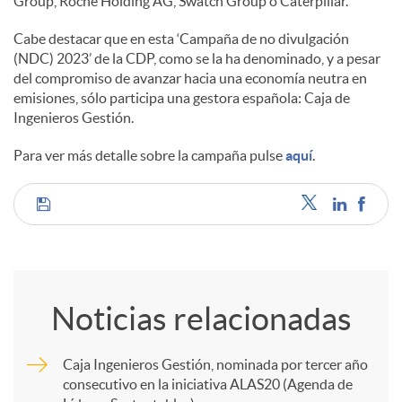
Group, Roche Holding AG, Swatch Group o Caterpillar.
Cabe destacar que en esta ‘Campaña de no divulgación
(NDC) 2023’ de la CDP, como se la ha denominado, y a pesar
del compromiso de avanzar hacia una economía neutra en
emisiones, sólo participa una gestora española: Caja de
Ingenieros Gestión.
Para ver más detalle sobre la campaña pulse
aquí
.
C
o
Noticias relacionadas
m
Caja Ingenieros Gestión, nominada por tercer año
consecutivo en la iniciativa ALAS20 (Agenda de
p