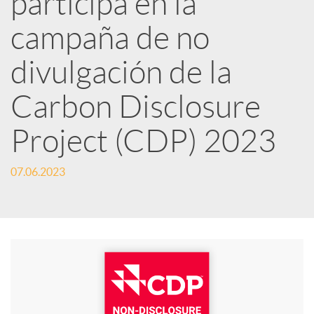
participa en la
campaña de no
c
divulgación de la
a
Carbon Disclosure
d
Project (CDP) 2023
o
07.06.2023
r
d
e