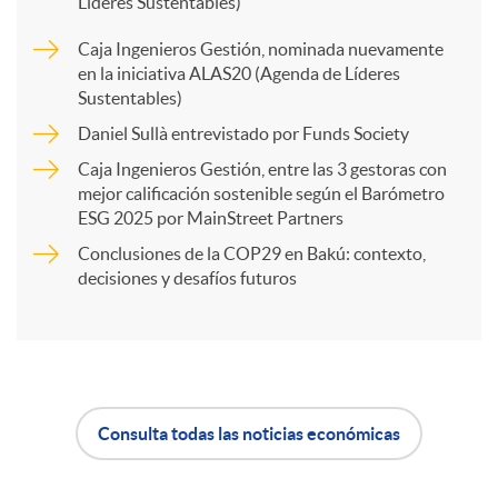
Líderes Sustentables)
Caja Ingenieros Gestión, nominada nuevamente
a
en la iniciativa ALAS20 (Agenda de Líderes
Sustentables)
r
Daniel Sullà entrevistado por Funds Society
Caja Ingenieros Gestión, entre las 3 gestoras con
mejor calificación sostenible según el Barómetro
t
ESG 2025 por MainStreet Partners
Conclusiones de la COP29 en Bakú: contexto,
i
decisiones y desafíos futuros
r
e
Consulta todas las noticias económicas
A
B
n