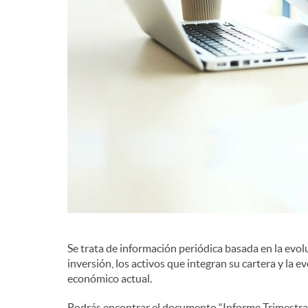
d
e
c
o
n
t
Se trata de información periódica basada en la evol
inversión, los activos que integran su cartera y la 
económico actual.
e
Podrás encontrar el documento “Informe Trimestral