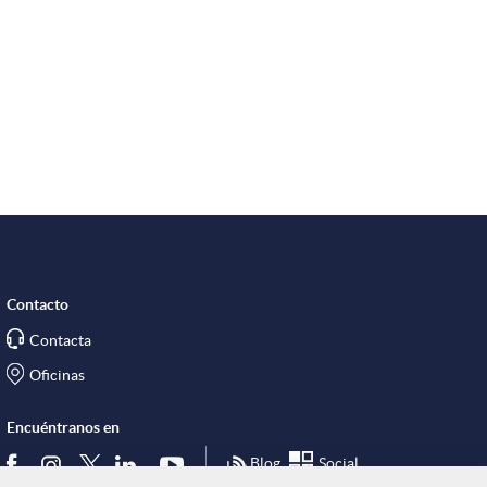
n
R
e
d
e
Contacto
Contacta
s
Oficinas
Encuéntranos en
S
Blog
Social