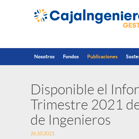
Saltar al contenido principal
Nosotros
Fondos
Publicaciones
Soste
Disponible el Info
P
Trimestre 2021 de
u
de Ingenieros
b
26.10.2021