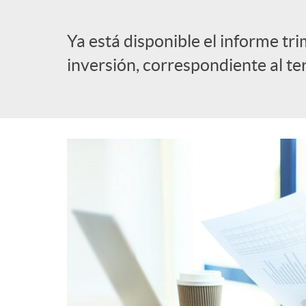
l
Ya está disponible el informe tr
inversión, correspondiente al te
i
c
a
d
o
r