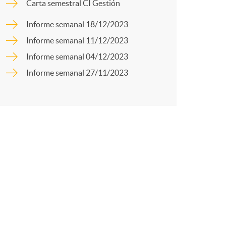
o
Carta semestral CI Gestión
p
Informe semanal 18/12/2023
m
Informe semanal 11/12/2023
a
Informe semanal 04/12/2023
a
Informe semanal 27/11/2023
r
t
r
e