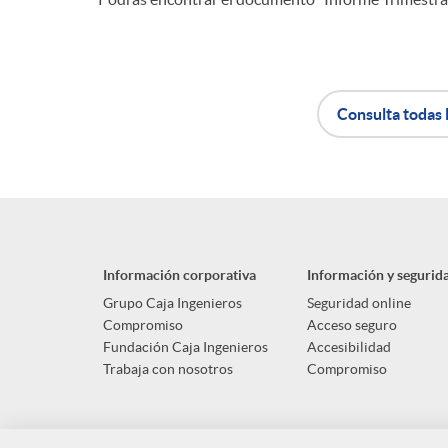
n
i
Consulta todas 
d
A
B
o
p
o
Información corporativa
Información y segurid
s
l
t
Grupo Caja Ingenieros
Seguridad online
Compromiso
Acceso seguro
Fundación Caja Ingenieros
Accesibilidad
i
ó
Trabaja con nosotros
Compromiso
c
n