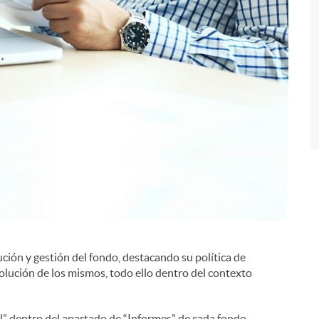
i
ución y gestión del fondo, destacando su política de
evolución de los mismos, todo ello dentro del contexto
” dentro del apartado de “Informes” de cada fondo.