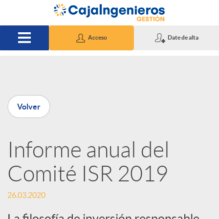
Saltar al contenido principal
Acceso
Date de alta
P
Volver
u
Informe anual del
b
Comité ISR 2019
l
26.03.2020
i
La filosofía de inversión responsable