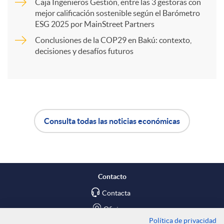
Caja Ingenieros Gestión, entre las 3 gestoras con
mejor calificación sostenible según el Barómetro
t
ESG 2025 por MainStreet Partners
Conclusiones de la COP29 en Bakú: contexto,
i
decisiones y desafíos futuros
r
e
Consulta todas las noticias económicas
A
B
n
p
o
R
Contacto
l
t
Contacta
e
Oficinas
Política de privacidad