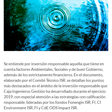
c
o
n
t
Se entiende por inversión responsable aquella que tiene en
cuenta factores Ambientales, Sociales y de buen Gobierno,
e
además de los estrictamente financieros. En el documento,
elaborado por el Comité Técnico ISR, se detallan los puntos
más destacados en el ámbito de la inversión responsable que
n
Caja Ingenieros Gestión ha desarrollado durante el ejercicio
2019, con especial atención a las estrategias con calificación
responsable, lideradas por los fondos Fonengin ISR, FI, CI
i
Environment ISR, FI y CdE ODS Impact ISR.