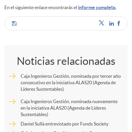
En el siguiente enlace encontrarás el
informe completo
.
d
C
o
o
s
Noticias relacionadas
m
Caja Ingenieros Gestión, nominada por tercer año
consecutivo en la iniciativa ALAS20 (Agenda de
p
Líderes Sustentables)
Caja Ingenieros Gestión, nominada nuevamente
a
en la iniciativa ALAS20 (Agenda de Líderes
Sustentables)
r
Daniel Sullà entrevistado por Funds Society