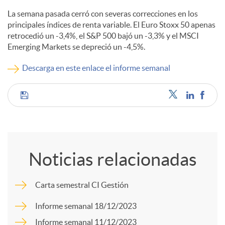
La semana pasada cerró con severas correcciones en los
c
principales índices de renta variable. El Euro Stoxx 50 apenas
retrocedió un -3,4%, el S&P 500 bajó un -3,3% y el MSCI
Emerging Markets se depreció un -4,5%.
o
Descarga en este enlace el informe semanal
n
C
t
o
e
Noticias relacionadas
m
n
Carta semestral CI Gestión
p
Informe semanal 18/12/2023
i
Informe semanal 11/12/2023