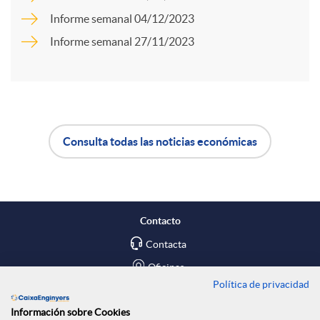
a
Informe semanal 04/12/2023
d
Informe semanal 27/11/2023
r
o
t
s
Consulta todas las noticias económicas
i
A
B
r
p
o
Contacto
e
l
t
Contacta
Oficinas
n
Política de privacidad
i
ó
Encuéntranos en
Información sobre Cookies