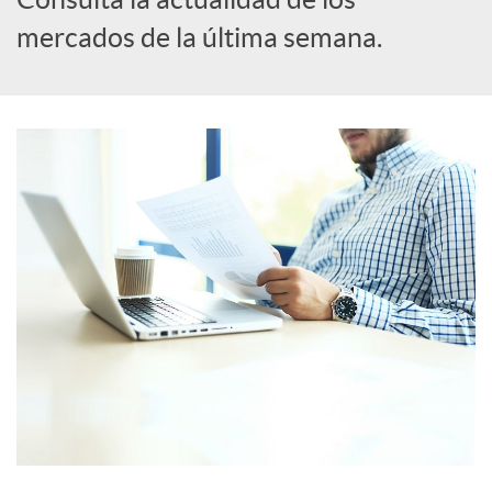
mercados de la última semana.
c
a
d
o
r
d
e