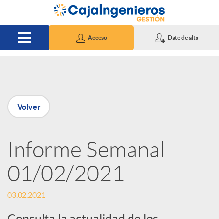
Saltar al contenido principal
Acceso
Date de alta
P
Volver
u
Informe Semanal
b
01/02/2021
l
03.02.2021
i
Consulta la actualidad de los