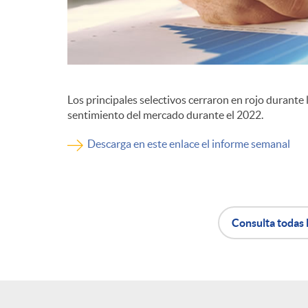
d
e
Los principales selectivos cerraron en rojo durante
c
sentimiento del mercado durante el 2022.
Descarga en este enlace el informe semanal
o
n
Consulta todas 
t
A
B
e