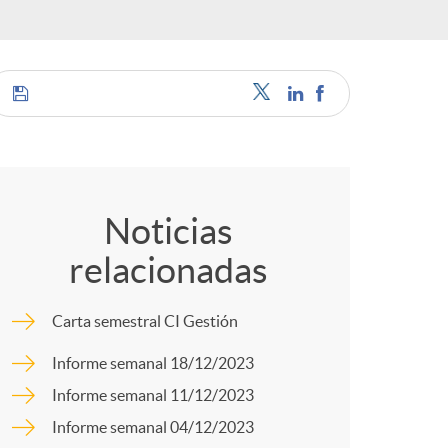
o
r
d
C
e
o
Noticias
i
relacionadas
m
d
Carta semestral CI Gestión
p
Informe semanal 18/12/2023
i
Informe semanal 11/12/2023
a
Informe semanal 04/12/2023