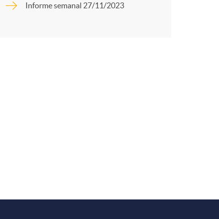
o
Informe semanal 27/11/2023
r
m
t
a
r
e
n
R