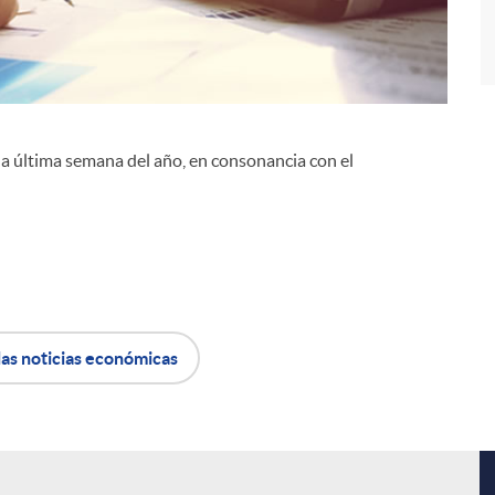
 la última semana del año, en consonancia con el
i
las noticias económicas