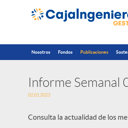
Saltar al contenido principal
Nosotros
Fondos
Publicaciones
Soste
Informe Semanal
P
02.01.2023
u
Consulta la actualidad de los m
b