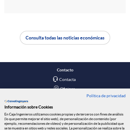
r
d
t
o
Consulta todas las noticias económicas
i
A
B
s
r
p
o
Contacto
e
l
t
Contacta
Oficinas
n
Política de privacidad
i
ó
Encuéntranos en
Información sobre Cookies
R
En Caja Ingenieros utilizamos cookies propias y de terceros con fines de análisis
c
n
Blog
(lo que permite mejorar el sitio web), de personalización de contenido (por
ejemplo, recomendaciones de vídeos) y de personalización de la publicidad que
Social
se te muestra en sitios web y redes sociales. La personalización se realiza sobre la