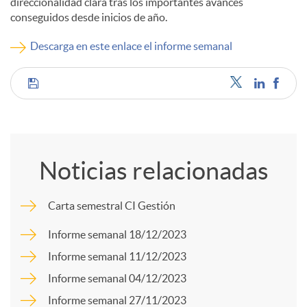
direccionalidad clara tras los importantes avances
conseguidos desde inicios de año.
c
Descarga en este enlace el informe semanal
o
C
n
o
t
Noticias relacionadas
m
e
Carta semestral CI Gestión
p
Informe semanal 18/12/2023
n
Informe semanal 11/12/2023
a
Informe semanal 04/12/2023
i
Informe semanal 27/11/2023