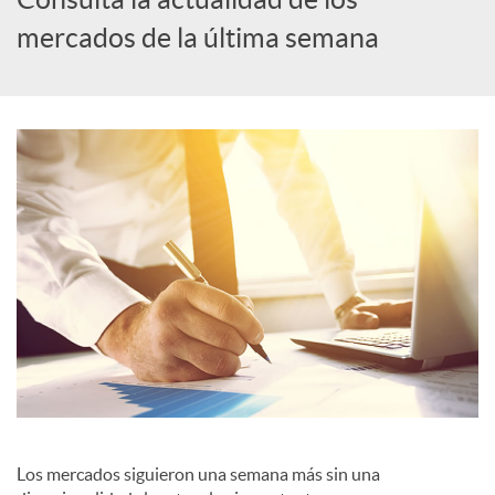
mercados de la última semana
c
a
d
o
r
d
e
Los mercados siguieron una semana más sin una