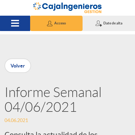
Saltar al contenido principal
Acceso
Date de alta
P
Volver
u
Informe Semanal
b
04/06/2021
l
04.06.2021
i
Consulta la actualidad de los