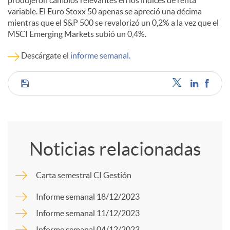
produjeron cambios relevantes en los índices de renta
variable. El Euro Stoxx 50 apenas se apreció una décima
c
mientras que el S&P 500 se revalorizó un 0,2% a la vez que el
MSCI Emerging Markets subió un 0,4%.
o
Descárgate el
informe semanal.
n
C
t
o
Noticias relacionadas
e
m
Carta semestral CI Gestión
n
p
Informe semanal 18/12/2023
Informe semanal 11/12/2023
i
a
Informe semanal 04/12/2023