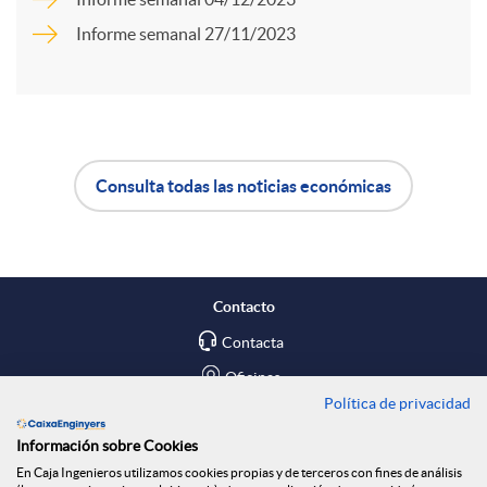
Informe semanal 27/11/2023
d
r
o
t
s
Consulta todas las noticias económicas
i
A
B
r
p
o
Contacto
e
l
t
Contacta
Oficinas
n
Política de privacidad
i
ó
Encuéntranos en
Información sobre Cookies
R
En Caja Ingenieros utilizamos cookies propias y de terceros con fines de análisis
Blog