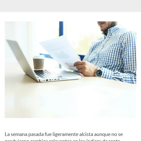
c
a
d
o
r
d
e
La semana pasada fue ligeramente alcista aunque no se