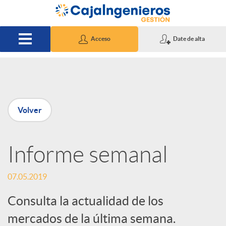
Saltar al contenido principal
Acceso
Date de alta
P
Volver
u
Informe semanal
b
07.05.2019
l
Consulta la actualidad de los
i
mercados de la última semana.