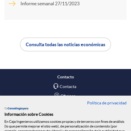
Informe semanal 27/11/2023
r
d
t
o
Consulta todas las noticias económicas
i
A
B
s
r
p
o
Contacto
e
l
t
Contacta
Oficinas
n
Política de privacidad
i
ó
Encuéntranos en
Información sobre Cookies
R
En Caja Ingenieros utilizamos cookies propias y de terceros con fines de análisis
c
n
Blog
(lo que permite mejorar el sitio web), de personalización de contenido (por
ejemplo, recomendaciones de vídeos) y de personalización de la publicidad que