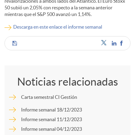
revalorizaciones a ambos lados del Atlántico. El Euro Stoxx
50 subió un 2,05% con respecto a la semana anterior
c
mientras que el S&P 500 avanzó un 1,14%.
Descarga en este enlace el informe semanal
o
C
n
o
t
Noticias relacionadas
m
e
Carta semestral CI Gestión
p
n
Informe semanal 18/12/2023
Informe semanal 11/12/2023
a
i
Informe semanal 04/12/2023