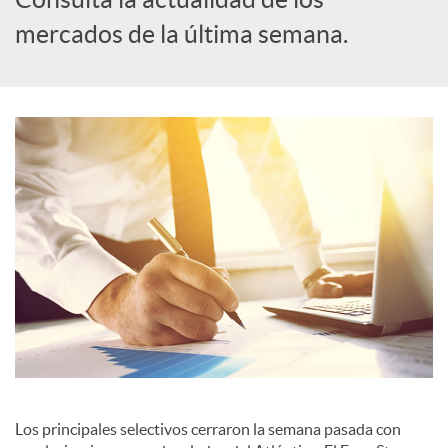
mercados de la última semana.
c
a
d
o
r
d
e
Los principales selectivos cerraron la semana pasada con