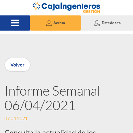
Saltar al contenido principal
Acceso
Date de alta
P
Volver
u
Informe Semanal
b
06/04/2021
l
07.04.2021
i
Consulta la actualidad de los