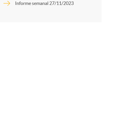
o
Informe semanal 27/11/2023
r
m
t
a
r
e
n
R