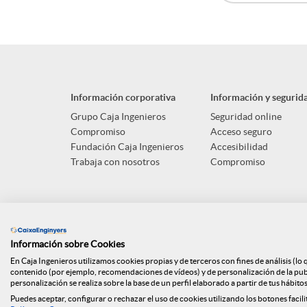
A
B
n
p
o
i
Información corporativa
Información y segurid
l
t
d
Grupo Caja Ingenieros
Seguridad online
Compromiso
Acceso seguro
Fundación Caja Ingenieros
Accesibilidad
i
ó
o
Trabaja con nosotros
Compromiso
c
n
s
a
n
Información sobre Cookies
En Caja Ingenieros utilizamos cookies propias y de terceros con fines de análisis (lo
contenido (por ejemplo, recomendaciones de vídeos) y de personalización de la publi
personalización se realiza sobre la base de un perfil elaborado a partir de tus hábito
c
o
Puedes aceptar, configurar o rechazar el uso de cookies utilizando los botones facili