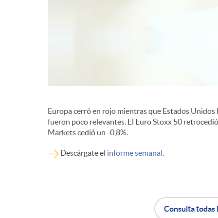
d
e
c
o
Europa cerró en rojo mientras que Estados Unidos 
fueron poco relevantes. El Euro Stoxx 50 retrocedi
Markets cedió un -0,8%.
n
Descárgate el
informe semanal.
t
e
Consulta todas 