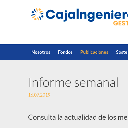
Saltar al contenido principal
Nosotros
Fondos
Publicaciones
Soste
Informe semanal
P
16.07.2019
u
Consulta la actualidad de los m
b