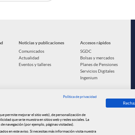
ad
Noticias y publicaciones
Accesos rápidos
Comunicados
SGDC
Actualidad
Bolsas y mercados
Eventos y talleres
Planes de Pensiones
Servicios Digitales
Ingenium
Política de privacidad
Recha
 que permite mejorar el sitio web), de personalización de
cidad que se te muestra en sitios web y redes sociales. La
s de navegación (por ejemplo, páginas visitadas).
tados en este aviso. Si necesitas más información visita nuestra