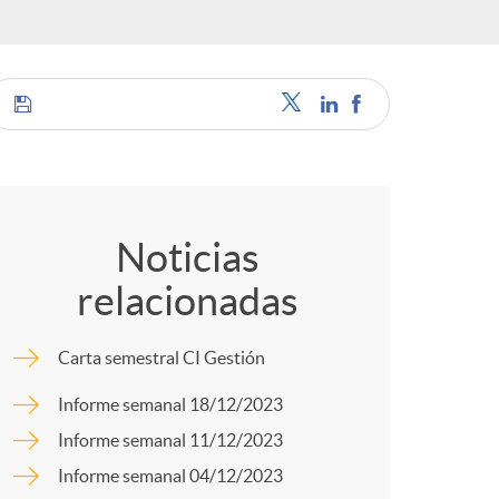
o
r
d
C
e
o
Noticias
i
relacionadas
m
d
Carta semestral CI Gestión
p
Informe semanal 18/12/2023
i
Informe semanal 11/12/2023
a
Informe semanal 04/12/2023