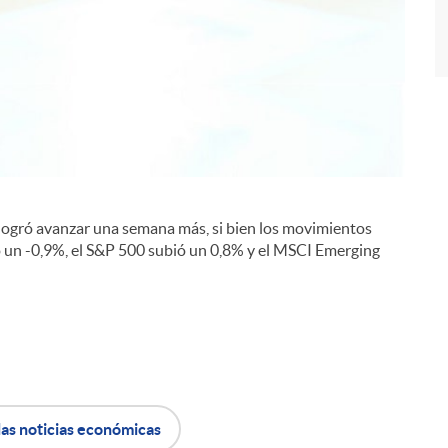
i
logró avanzar una semana más, si bien los movimientos
ó un -0,9%, el S&P 500 subió un 0,8% y el MSCI Emerging
las noticias económicas