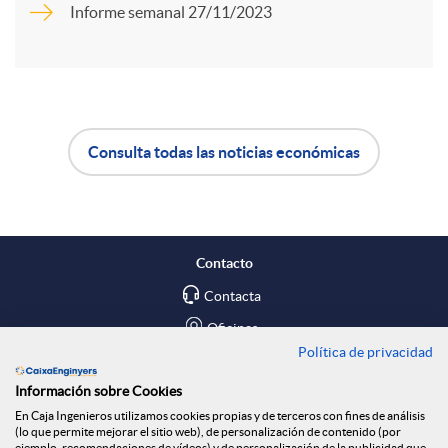
Informe semanal 27/11/2023
r
d
t
o
Consulta todas las noticias económicas
i
A
B
s
r
p
o
Contacto
e
l
t
Contacta
Oficinas
n
Política de privacidad
i
ó
Encuéntranos en
Información sobre Cookies
R
En Caja Ingenieros utilizamos cookies propias y de terceros con fines de análisis
c
n
Blog
(lo que permite mejorar el sitio web), de personalización de contenido (por
ejemplo, recomendaciones de vídeos) y de personalización de la publicidad que