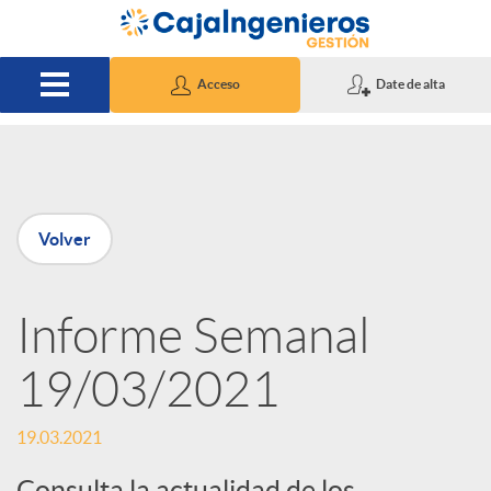
Saltar al contenido principal
Acceso
Date de alta
P
Volver
u
Informe Semanal
b
19/03/2021
l
19.03.2021
i
Consulta la actualidad de los