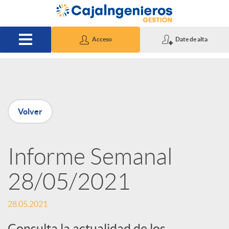
Saltar al contenido principal
Acceso
Date de alta
P
Volver
u
Informe Semanal
b
28/05/2021
l
28.05.2021
i
Consulta la actualidad de los