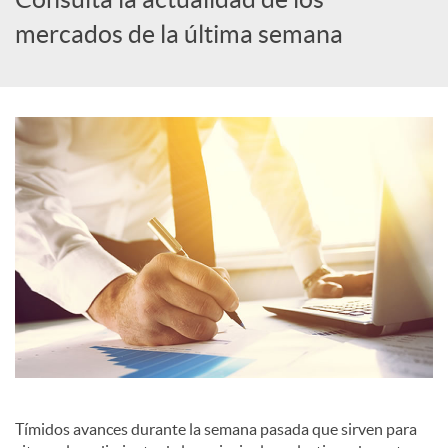
mercados de la última semana
c
a
d
o
r
d
e
Tímidos avances durante la semana pasada que sirven para