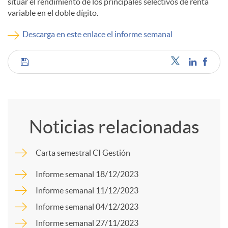
situar el rendimiento de los principales selectivos de renta
variable en el doble dígito.
c
Descarga en este enlace el informe semanal
o
C
n
o
t
Noticias relacionadas
m
e
Carta semestral CI Gestión
p
Informe semanal 18/12/2023
n
Informe semanal 11/12/2023
a
Informe semanal 04/12/2023
i
Informe semanal 27/11/2023