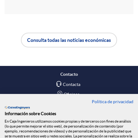
r
d
t
o
Consulta todas las noticias económicas
i
A
B
s
r
p
o
Contacto
e
l
t
Contacta
Oficinas
n
Política de privacidad
i
ó
Encuéntranos en
Información sobre Cookies
R
En Caja Ingenieros utilizamos cookies propias y de terceros con fines de análisis
c
n
Blog
(lo que permite mejorar el sitio web), de personalización de contenido (por
ejemplo, recomendaciones de vídeos) y de personalización de la publicidad que
Social
se te muestra en sitios web y redes sociales. La personalización se realiza sobre la