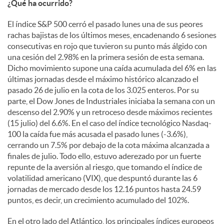
¿Qué ha ocurrido?
c
El índice S&P 500 cerró el pasado lunes una de sus peores
rachas bajistas de los últimos meses, encadenando 6 sesiones
consecutivas en rojo que tuvieron su punto más álgido con
o
una cesión del 2.98% en la primera sesión de esta semana.
Dicho movimiento supone una caída acumulada del 6% en las
últimas jornadas desde el máximo histórico alcanzado el
n
pasado 26 de julio en la cota de los 3.025 enteros. Por su
parte, el Dow Jones de Industriales iniciaba la semana con un
descenso del 2.90% y un retroceso desde máximos recientes
t
(15 julio) del 6.6%. En el caso del índice tecnológico Nasdaq-
100 la caída fue más acusada el pasado lunes (-3.6%),
cerrando un 7.5% por debajo de la cota máxima alcanzada a
e
finales de julio. Todo ello, estuvo aderezado por un fuerte
repunte de la aversión al riesgo, que tomando el índice de
volatilidad americano (VIX), que despuntó durante las 6
n
jornadas de mercado desde los 12.16 puntos hasta 24.59
puntos, es decir, un crecimiento acumulado del 102%.
i
En el otro lado del Atlántico, los principales índices europeos