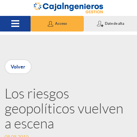
Saltar al contenido principal
Acceso
Date de alta
P
Volver
u
Los riesgos
b
geopolíticos vuelven
l
a escena
i