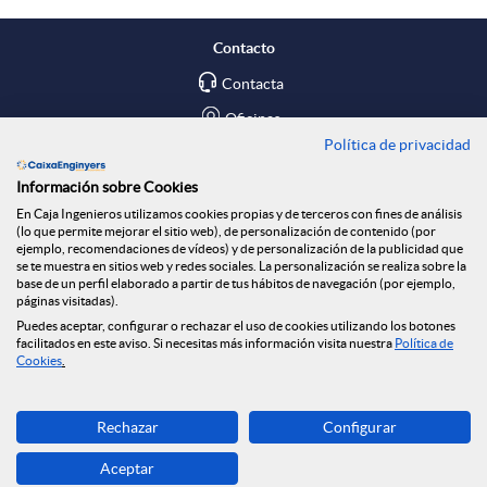
p
o
n
Contacto
l
t
Contacta
R
Oficinas
Política de privacidad
i
ó
e
Encuéntranos en
Información sobre Cookies
En Caja Ingenieros utilizamos cookies propias y de terceros con fines de análisis
c
n
Blog
d
(lo que permite mejorar el sitio web), de personalización de contenido (por
ejemplo, recomendaciones de vídeos) y de personalización de la publicidad que
Social
se te muestra en sitios web y redes sociales. La personalización se realiza sobre la
base de un perfil elaborado a partir de tus hábitos de navegación (por ejemplo,
a
n
e
páginas visitadas).
Tablón de anuncios
Puedes aceptar, configurar o rechazar el uso de cookies utilizando los botones
Seguridad Online
facilitados en este aviso. Si necesitas más información visita nuestra
Política de
c
o
Cookies
.
s
Descarga ahora
i
t
Rechazar
Configurar
S
Banca MOBILE
Aceptar
© Caja Ingenieros 2026