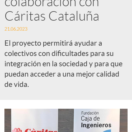
colaboración con
Cáritas Cataluña
c
21.06.2023
a
El proyecto permitirá ayudar a
d
colectivos con dificultades para su
integración en la sociedad y para que
o
puedan acceder a una mejor calidad
de vida.
r
d
e