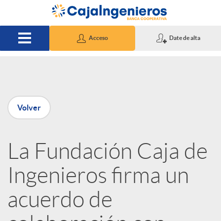
Saltar al contenido principal
Acceso
Date de alta
P
Volver
u
La Fundación Caja de
b
Ingenieros firma un
l
acuerdo de
i