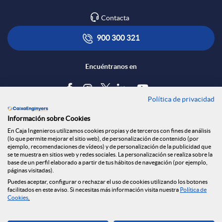
p
o
R
Contacta
l
t
900 300 321
e
i
ó
Encuéntranos en
d
c
n
Política de privacidad
Blog
e
Información sobre Cookies
a
s
Tablón de anuncios
En Caja Ingenieros utilizamos cookies propias y de terceros con fines de análisis
(lo que permite mejorar el sitio web), de personalización de contenido (por
s
Política de cookies
ejemplo, recomendaciones de vídeos) y de personalización de la publicidad que
c
a
Aviso legal
se te muestra en sitios web y redes sociales. La personalización se realiza sobre la
base de un perfil elaborado a partir de tus hábitos de navegación (por ejemplo,
Seguridad Online
páginas visitadas).
S
Privacidad
Puedes aceptar, configurar o rechazar el uso de cookies utilizando los botones
i
l
Canal denuncias
facilitados en este aviso. Si necesitas más información visita nuestra
Política de
Cookies
.
o