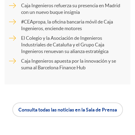
Caja Ingenieros refuerza su presencia en Madrid
a
con un nuevo buque insignia
#CEApropa, la oficina bancaria móvil de Caja
Ingenieros, enciende motores
r
El Colegio y la Asociación de Ingenieros
Industriales de Cataluña y el Grupo Caja
t
Ingenieros renuevan su alianza estratégica
Caja Ingenieros apuesta por la innovación y se
i
suma al Barcelona Finance Hub
r
e
Consulta todas las noticias en la Sala de Prensa
A
B
n