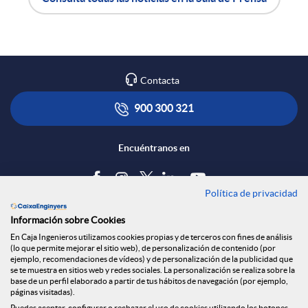
n
A
B
R
p
o
Contacta
e
l
t
900 300 321
d
i
ó
Encuéntranos en
e
c
n
Política de privacidad
Blog
Información sobre Cookies
s
a
s
Tablón de anuncios
En Caja Ingenieros utilizamos cookies propias y de terceros con fines de análisis
(lo que permite mejorar el sitio web), de personalización de contenido (por
Política de cookies
ejemplo, recomendaciones de vídeos) y de personalización de la publicidad que
S
c
a
Aviso legal
se te muestra en sitios web y redes sociales. La personalización se realiza sobre la
base de un perfil elaborado a partir de tus hábitos de navegación (por ejemplo,
Seguridad Online
páginas visitadas).
Privacidad
Puedes aceptar, configurar o rechazar el uso de cookies utilizando los botones