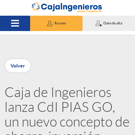
Saltar al contenido principal
Acceso
Date de alta
P
Volver
u
Caja de Ingenieros
b
lanza CdI PIAS GO,
l
un nuevo concepto de
i