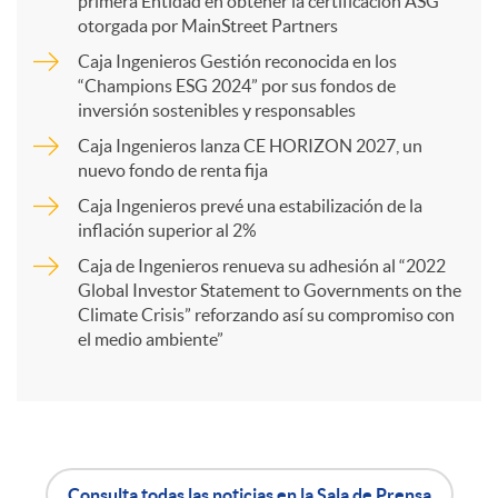
primera Entidad en obtener la certificación ASG
p
otorgada por MainStreet Partners
Caja Ingenieros Gestión reconocida en los
a
“Champions ESG 2024” por sus fondos de
inversión sostenibles y responsables
Caja Ingenieros lanza CE HORIZON 2027, un
r
nuevo fondo de renta fija
Caja Ingenieros prevé una estabilización de la
t
inflación superior al 2%
Caja de Ingenieros renueva su adhesión al “2022
i
Global Investor Statement to Governments on the
Climate Crisis” reforzando así su compromiso con
el medio ambiente”
r
e
Consulta todas las noticias en la Sala de Prensa