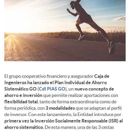
c
o
n
t
El grupo cooperativo financiero y asegurador
Caja de
Ingenieros ha lanzado el Plan Individual de Ahorro
e
Sistemático GO
(
CdI PIAS GO
), un
nuevo concepto de
ahorro e inversión
que permite realizar aportaciones con
flexibilidad total
, tanto de forma extraordinaria como de
n
forma periódica, con
3 modalidades
que se adaptan al perfil
de inversor. Con este lanzamiento, la Entidad introduce por
primera vez la Inversión Socialmente Responsable (ISR) al
i
ahorro sistemático
. De esta manera, una de las 3 cestas