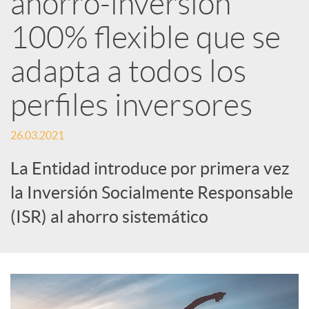
ahorro-inversión
100% flexible que se
c
adapta a todos los
a
perfiles inversores
d
26.03.2021
o
La Entidad introduce por primera vez
la Inversión Socialmente Responsable
r
(ISR) al ahorro sistemático
d
e