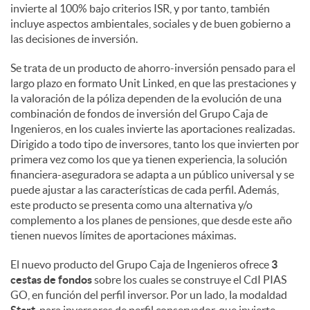
invierte al 100% bajo criterios ISR, y por tanto, también
incluye aspectos ambientales, sociales y de buen gobierno a
d
las decisiones de inversión.
Se trata de un producto de ahorro-inversión pensado para el
o
largo plazo en formato Unit Linked, en que las prestaciones y
la valoración de la póliza dependen de la evolución de una
combinación de fondos de inversión del Grupo Caja de
s
Ingenieros, en los cuales invierte las aportaciones realizadas.
Dirigido a todo tipo de inversores, tanto los que invierten por
primera vez como los que ya tienen experiencia, la solución
financiera-aseguradora se adapta a un público universal y se
puede ajustar a las características de cada perfil. Además,
este producto se presenta como una alternativa y/o
complemento a los planes de pensiones, que desde este año
tienen nuevos límites de aportaciones máximas.
El nuevo producto del Grupo Caja de Ingenieros ofrece
3
cestas de fondos
sobre los cuales se construye el CdI PIAS
GO, en función del perfil inversor. Por un lado, la modaldad
Start
, para inversores de perfil conservador, que invierte