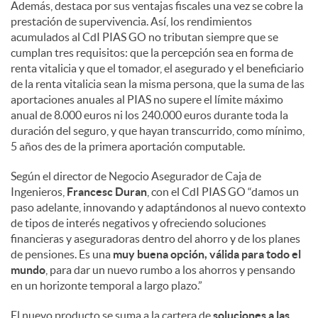
Además, destaca por sus ventajas fiscales una vez se cobre la
prestación de supervivencia. Así, los rendimientos
acumulados al CdI PIAS GO no tributan siempre que se
cumplan tres requisitos: que la percepción sea en forma de
renta vitalicia y que el tomador, el asegurado y el beneficiario
de la renta vitalicia sean la misma persona, que la suma de las
aportaciones anuales al PIAS no supere el límite máximo
anual de 8.000 euros ni los 240.000 euros durante toda la
duración del seguro, y que hayan transcurrido, como mínimo,
5 años des de la primera aportación computable.
Según el director de Negocio Asegurador de Caja de
Ingenieros,
Francesc Duran
, con el CdI PIAS GO “damos un
paso adelante, innovando y adaptándonos al nuevo contexto
de tipos de interés negativos y ofreciendo soluciones
financieras y aseguradoras dentro del ahorro y de los planes
de pensiones. Es una
muy buena opción, válida para todo el
mundo
, para dar un nuevo rumbo a los ahorros y pensando
en un horizonte temporal a largo plazo.”
El nuevo producto se suma a la cartera de
soluciones a las