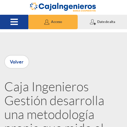
Saltar al contenido principal
Acceso
Date de alta
P
Volver
u
Caja Ingenieros
b
Gestión desarrolla
l
una metodología
i