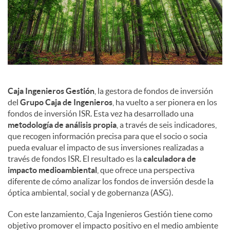
c
o
n
Caja Ingenieros Gestión
, la gestora de fondos de inversión
del
Grupo Caja de Ingenieros
, ha vuelto a ser pionera en los
fondos de inversión ISR. Esta vez ha desarrollado una
t
metodología de análisis propia
, a través de seis indicadores,
que recogen información precisa para que el socio o socia
pueda evaluar el impacto de sus inversiones realizadas a
e
través de fondos ISR. El resultado es la
calculadora de
impacto medioambiental
, que ofrece una perspectiva
diferente de cómo analizar los fondos de inversión desde la
n
óptica ambiental, social y de gobernanza (ASG).
Con este lanzamiento, Caja Ingenieros Gestión tiene como
i
objetivo promover el impacto positivo en el medio ambiente