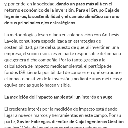
y, por ende, en la sociedad,
dando un paso más allá en el
retorno económico de la inversión. Para el Grupo Caja de
d
Ingenieros, la sostenibilidad y el cambio climático son uno
de sus principales ejes estratégicos.
o
La metodología, desarrollada en colaboración con Anthesis
Lavola, consultora especializada en estrategias de
sostenibilidad, parte del supuesto de que, al invertir en una
s
empresa, el socio o socia es en parte responsable del impacto
que genera dicha compañía. Por lo tanto, gracias a la
calculadora de impacto medioambiental, el partícipe de
fondos ISR, tiene la posibilidad de conocer en qué se traduce
el impacto positivo de la inversión, mediante unas métricas y
equivalencias que lo hacen visible.
La medición del impacto ambiental: un interés en auge
El creciente interés por la medición de impacto está dando
lugar a nuevos marcos y herramientas en este campo. Por su
parte,
Xavier Fàbregas, director de Caja Ingenieros Gestión
explica: “Caja de Ingenieros es referente y pionero en