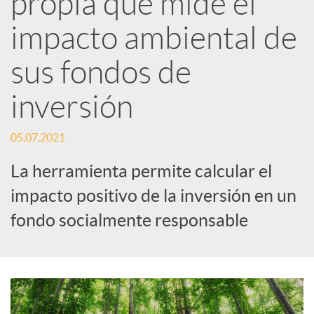
propia que mide el
impacto ambiental de
c
sus fondos de
a
inversión
d
05.07.2021
o
La herramienta permite calcular el
impacto positivo de la inversión en un
r
fondo socialmente responsable
d
e