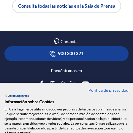
e
Consulta todas las noticias en la Sala de Prensa
A
B
n
p
o
R
Contacta
l
t
900 300 321
e
i
ó
Encuéntranos en
d
c
n
Política de privacidad
Blog
e
Información sobre Cookies
a
s
Tablón de anuncios
En Caja Ingenieros utilizamos cookies propias y de terceros con fines de análisis
(lo que permite mejorar el sitio web), de personalización de contenido (por
s
Política de cookies
ejemplo, recomendaciones de vídeos) y de personalización de la publicidad que
c
a
Aviso legal
se te muestra en sitios web y redes sociales. La personalización se realiza sobre la
base de un perfil elaborado a partir de tus hábitos de navegación (por ejemplo,
Seguridad Online
páginas visitadas).