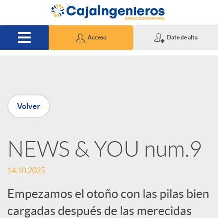
Saltar al contenido principal
Acceso
Date de alta
P
Volver
u
NEWS & YOU num.9
b
14.10.2025
l
Empezamos el otoño con las pilas bien
i
cargadas después de las merecidas