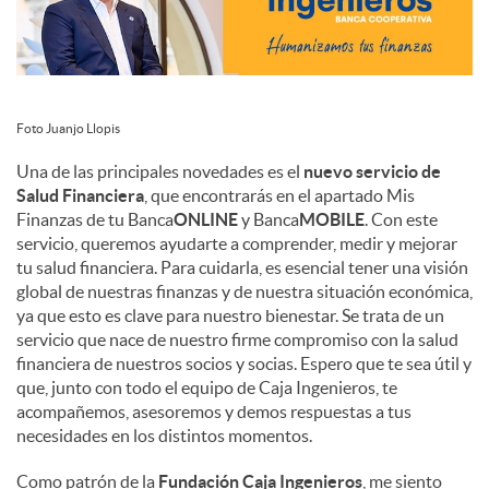
c
o
Foto Juanjo Llopis
Una de las principales novedades es el
nuevo servicio de
n
Salud Financiera
, que encontrarás en el apartado Mis
Finanzas de tu Banca
ONLINE
y Banca
MOBILE
. Con este
servicio, queremos ayudarte a comprender, medir y mejorar
t
tu salud financiera. Para cuidarla, es esencial tener una visión
global de nuestras finanzas y de nuestra situación económica,
ya que esto es clave para nuestro bienestar. Se trata de un
e
servicio que nace de nuestro firme compromiso con la salud
financiera de nuestros socios y socias. Espero que te sea útil y
que, junto con todo el equipo de Caja Ingenieros, te
n
acompañemos, asesoremos y demos respuestas a tus
necesidades en los distintos momentos.
i
Como patrón de la
Fundación Caja Ingenieros
, me siento