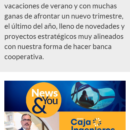
vacaciones de verano y con muchas
c
ganas de afrontar un nuevo trimestre,
el último del año, lleno de novedades y
a
proyectos estratégicos muy alineados
con nuestra forma de hacer banca
d
cooperativa.
o
r
d
e