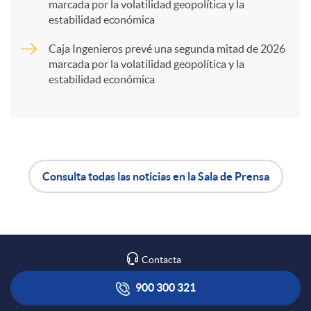
marcada por la volatilidad geopolítica y la
t
estabilidad económica
Caja Ingenieros prevé una segunda mitad de 2026
i
marcada por la volatilidad geopolítica y la
estabilidad económica
r
e
Consulta todas las noticias en la Sala de Prensa
n
A
B
R
p
o
Contacta
e
l
t
900 300 321