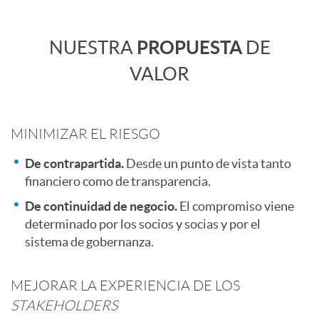
d
C
NUESTRA
PROPUESTA
DE
i
o
VALOR
n
n
MINIMIZAR EL RIESGO
g
t
De contrapartida.
Desde un punto de vista tanto
financiero como de transparencia.
E
e
De continuidad de negocio.
El compromiso viene
determinado por los socios y socias y por el
m
sistema de gobernanza.
n
p
MEJORAR LA EXPERIENCIA DE LOS
i
STAKEHOLDERS