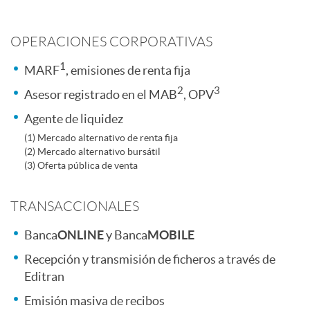
n
r
e
OPERACIONES CORPORATIVAS
t
1
s
m
MARF
, emisiones de renta fija
2
3
Asesor registrado en el MAB
, OPV
e
i
p
Agente de liquidez
(1) Mercado alternativo de renta fija
n
(2) Mercado alternativo bursátil
o
r
(3) Oferta pública de venta
i
n
e
TRANSACCIONALES
Banca
ONLINE
y Banca
MOBILE
d
r
s
Recepción y transmisión de ficheros a través de
Editran
o
e
a
Emisión masiva de recibos