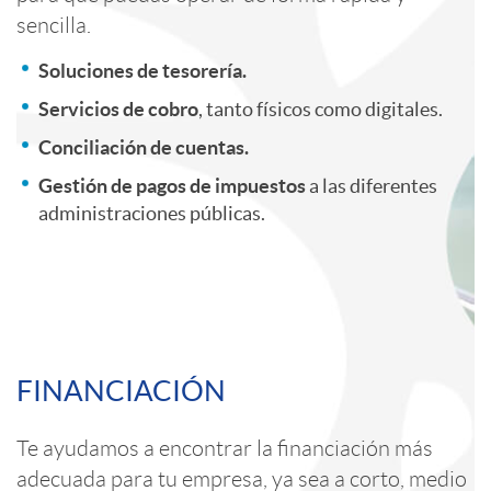
l
n
o
sencilla.
i
t
Soluciones de tesorería.
r
Servicios de cobro
, tanto físicos como digitales.
c
e
Conciliación de cuentas.
E
Gestión de pagos de impuestos
a las diferentes
a
n
administraciones públicas.
m
c
i
p
C
i
d
r
FINANCIACIÓN
o
o
o
e
Te ayudamos a encontrar la financiación más
adecuada para tu empresa, ya sea a corto, medio