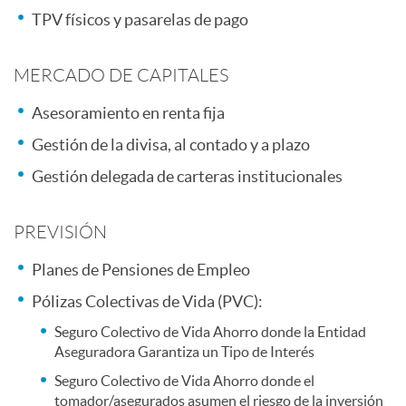
s
TPV físicos y pasarelas de pago
s
s
MERCADO DE CAPITALES
o
p
Asesoramiento en renta fija
l
Gestión de la divisa, al contado y a plazo
o
Gestión delegada de carteras institucionales
u
n
PREVISIÓN
c
s
Planes de Pensiones de Empleo
Pólizas Colectivas de Vida (PVC):
i
a
Seguro Colectivo de Vida Ahorro donde la Entidad
Aseguradora Garantiza un Tipo de Interés
o
b
Seguro Colectivo de Vida Ahorro donde el
tomador/asegurados asumen el riesgo de la inversión