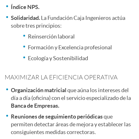
r
d
Índice NPS.
Solidaridad.
La Fundación Caja Ingenieros actúa
e
sobre tres principios:
o
Reinserción laboral
s
p
Formación y Excelencia profesional
Ecología y Sostenibilidad
a
r
MAXIMIZAR LA EFICIENCIA OPERATIVA
s
o
Organización matricial
que aúna los intereses del
día a día (oficina) con el servicio especializado de la
Banca de Empresas.
p
Reuniones de seguimiento periódicas
que
permiten detectar áreas de mejora y establecer las
u
consiguientes medidas correctoras.