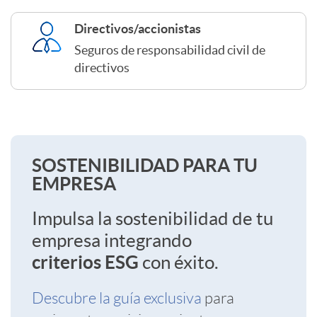
o
Directivos/accionistas
Seguros de responsabilidad civil de
s
directivos
E
m
S
SOSTENIBILIDAD PARA TU
EMPRESA
p
o
Impulsa la sostenibilidad de tu
r
empresa integrando
s
criterios ESG
con éxito.
e
Descubre la guía exclusiva
para
t