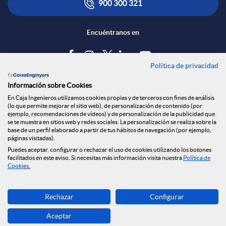
t
Q
900 300 321
a
Encuéntranos en
u
c
Política de privacidad
i
Blog
Información sobre Cookies
t
e
Tablón de anuncios
En Caja Ingenieros utilizamos cookies propias y de terceros con fines de análisis
(lo que permite mejorar el sitio web), de personalización de contenido (por
Política de cookies
ejemplo, recomendaciones de vídeos) y de personalización de la publicidad que
Aviso legal
se te muestra en sitios web y redes sociales. La personalización se realiza sobre la
o
r
base de un perfil elaborado a partir de tus hábitos de navegación (por ejemplo,
Seguridad Online
páginas visitadas).
Privacidad
Puedes aceptar, configurar o rechazar el uso de cookies utilizando los botones
facilitados en este aviso. Si necesitas más información visita nuestra
Política de
Canal denuncias
o
Cookies
.
Descarga ahora
i
Rechazar
Configurar
Banca MOBILE
Aceptar
© Caja Ingenieros 2026