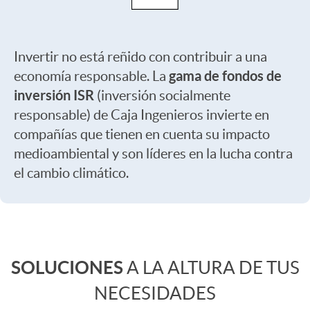
i
d
Invertir no está reñido con contribuir a una
d
a
gama de fondos de
economía responsable. La
inversión ISR
(inversión socialmente
o
d
responsable) de Caja Ingenieros invierte en
compañías que tienen en cuenta su impacto
medioambiental y son líderes en la lucha contra
i
p
el cambio climático.
n
a
C
v
r
SOLUCIONES
A LA ALTURA DE TUS
o
e
NECESIDADES
a