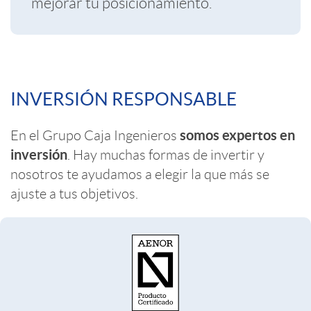
mejorar tu posicionamiento.
s
e
a
C
n
INVERSIÓN RESPONSABLE
s
o
i
somos expertos en
En el Grupo Caja Ingenieros
inversión
. Hay muchas formas de invertir y
n
b
nosotros te ayudamos a elegir la que más se
ajuste a tus objetivos.
t
i
e
l
n
i