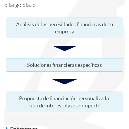
n
n
d
o largo plazo.
s
t
e
i
Análisis de las necesidades financieras de tu
a
empresa
e
s
a
s
n
a
a
Soluciones financieras específicas
i
n
d
d
i
i
Propuesta de financiación personalizada:
tipo de interés, plazos e importe
o
d
a