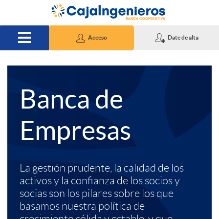
Saltar al contenido principal
Acceso
Date de alta
A
T
Banca de
p
e
Empresas
l
x
La gestión prudente, la calidad de los
i
t
activos y la confianza de los socios y
socias son los pilares sobre los que
basamos nuestra política de
c
o
crecimiento sólida y estable, y que