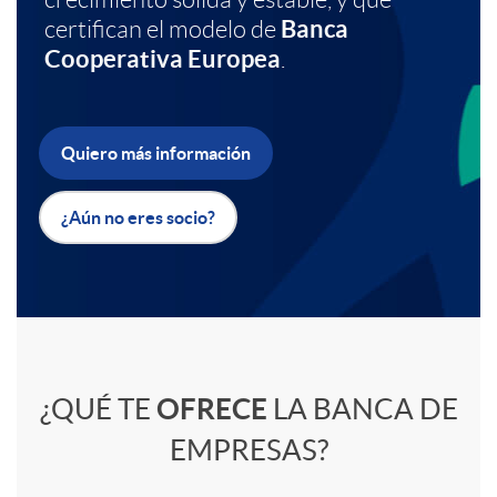
Banca
certifican el modelo de
a
b
Cooperativa Europea
.
c
a
Quiero más información
i
n
¿Aún no eres socio?
o
n
n
e
C
e
r
¿QUÉ TE
OFRECE
LA BANCA DE
o
EMPRESAS?
s
E