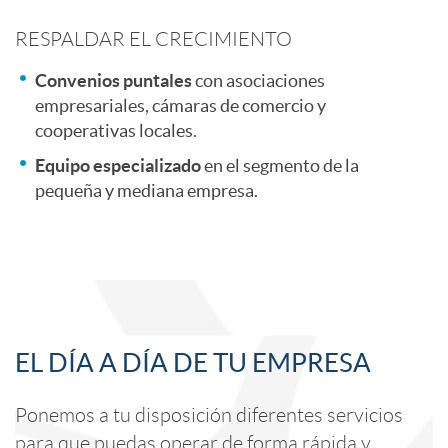
e
RESPALDAR EL CRECIMIENTO
Convenios puntales
con asociaciones
s
empresariales, cámaras de comercio y
cooperativas locales.
t
Equipo especializado
en el segmento de la
pequeña y mediana empresa.
a
v
A
C
a
EL DÍA A DÍA DE TU EMPRESA
p
o
l
Ponemos a tu disposición diferentes servicios
para que puedas operar de forma rápida y