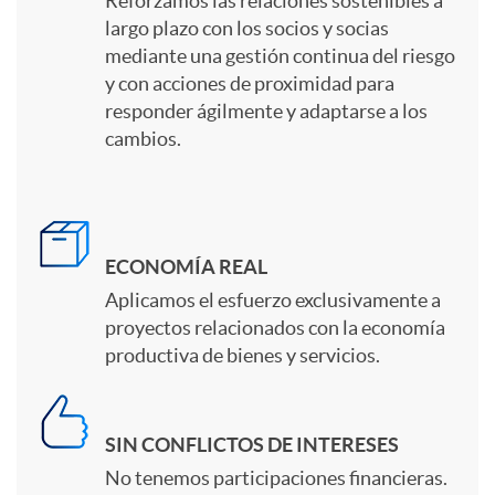
Reforzamos las relaciones sostenibles a
q
largo plazo con los socios y socias
s
mediante una gestión continua del riesgo
u
y con acciones de proximidad para
responder ágilmente y adaptarse a los
cambios.
e
t
ECONOMÍA REAL
e
Aplicamos el esfuerzo exclusivamente a
proyectos relacionados con la economía
productiva de bienes y servicios.
o
f
SIN CONFLICTOS DE INTERESES
No tenemos participaciones financieras.