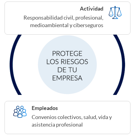
p
d
Actividad
r
Responsabilidad civil, profesional,
o
medioambiental y ciberseguros
e
s
s
e
a
g
s
u
Empleados
Convenios colectivos, salud, vida y
r
asistencia profesional