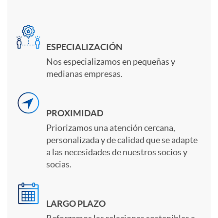
n
a
m
t
ESPECIALIZACIÓN
n
p
Nos especializamos en pequeñas y
e
medianas empresas.
i
r
n
PROXIMIDAD
d
e
i
Priorizamos una atención cercana,
personalizada y de calidad que se adapte
a
s
a las necesidades de nuestros socios y
d
socias.
d
a
o
LARGO PLAZO
a
s