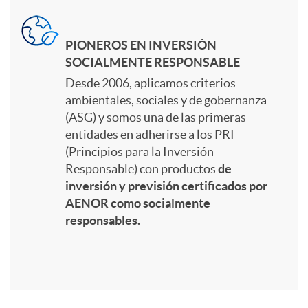
r
PIONEROS EN INVERSIÓN
e
SOCIALMENTE RESPONSABLE
Desde 2006, aplicamos criterios
c
ambientales, sociales y de gobernanza
(ASG) y somos una de las primeras
e
entidades en adherirse a los PRI
(Principios para la Inversión
Responsable) con productos
de
l
inversión y previsión certificados por
AENOR como socialmente
responsables.
a
n