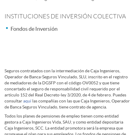
n
l
INSTITUCIONES DE INVERSIÓN COLECTIVA
e
Fondos de Inversión
e
s
E
n
D
m
Seguros contratados con la intermediación de Caja Ingenieros,
Operador de Banca-Seguros Vinculado, SLU, inscrito en el registro
e
de mediadores de la DGSFP con el código OV0052 y que tiene
i
p
concertado el seguro de responsabilidad civil requerido por el
artículo 152 del Real Decreto-ley 3/2020, de 4 de febrero. Puedes
consultar
aquí
las compañías con las que Caja Ingenieros, Operador
c
s
r
de Banca Seguros Vinculado, tiene contrato de agencia.
Todos los planes de pensiones de empleo tienen como entidad
e
gestora a Caja Ingenieros Vida, SAU; y como entidad depositaria
c
e
Caja Ingenieros, SCC. La entidad promotora será la empresa que
promueve el plan para sus empleados. Los fondos de pensiones de