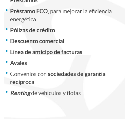
F
a
E
Préstamos
Préstamo ECO
, para mejorar la eficiencia
i
d
m
energética
Pólizas de crédito
n
a
p
Descuento comercial
Línea de anticipo de facturas
a
r
s
Avales
n
e
sociedades de garantía
Convenios con
recíproca
c
s
Renting
de vehículos y flotas
i
a