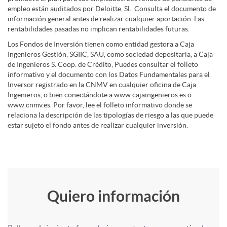
empleo están auditados por Deloitte, SL. Consulta el documento de
s
l
s
información general antes de realizar cualquier aportación. Las
rentabilidades pasadas no implican rentabilidades futuras.
i
Los Fondos de Inversión tienen como entidad gestora a Caja
a
a
Ingenieros Gestión, SGIIC, SAU, como sociedad depositaria, a Caja
de Ingenieros S. Coop. de Crédito, Puedes consultar el folleto
d
informativo y el documento con los Datos Fundamentales para el
i
s
Inversor registrado en la CNMV en cualquier oficina de Caja
Ingenieros, o bien conectándote a www.cajaingenieros.es o
www.cnmv.es. Por favor, lee el folleto informativo donde se
a
m
relaciona la descripción de las tipologías de riesgo a las que puede
estar sujeto el fondo antes de realizar cualquier inversión.
d
e
e
r
F
Quiero información
T
s
l