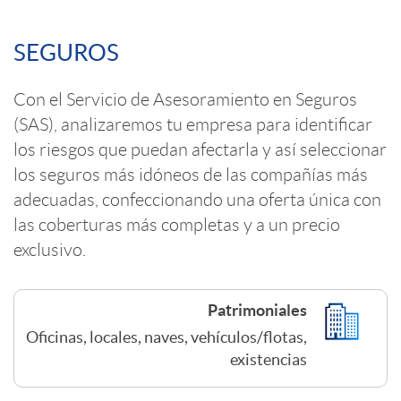
a
s
C
SEGUROS
c
o
Con el Servicio de Asesoramiento en Seguros
i
(SAS), analizaremos tu empresa para identificar
n
los riesgos que puedan afectarla y así seleccionar
o
los seguros más idóneos de las compañías más
t
adecuadas, confeccionando una oferta única con
n
las coberturas más completas y a un precio
e
exclusivo.
E
n
Patrimoniales
m
Oficinas, locales, naves, vehículos/flotas,
i
existencias