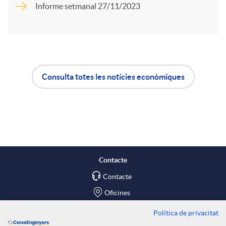
Informe setmanal 27/11/2023
r
u
t
t
Consulta totes les notícies econòmiques
i
A
B
s
r
p
o
a
l
t
Contacte
X
Contacte
i
ó
Oficines
a
c
n
Política de privacitat
Troba'ns a