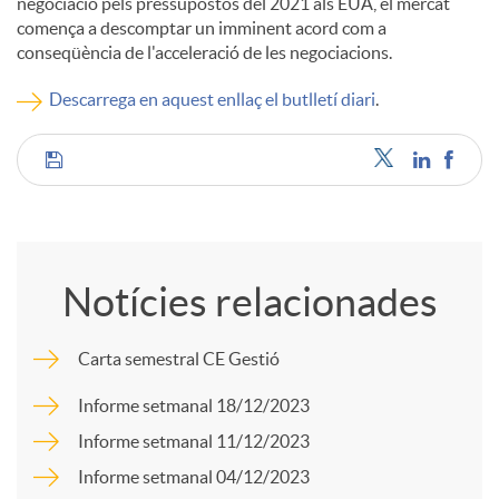
negociació pels pressupostos del 2021 als EUA, el mercat
comença a descomptar un imminent acord com a
c
conseqüència de l'acceleració de les negociacions.
Descarrega en aquest enllaç el butlletí diari
.
o
C
n
o
t
Notícies relacionades
m
i
Carta semestral CE Gestió
p
n
Informe setmanal 18/12/2023
Informe setmanal 11/12/2023
a
g
Informe setmanal 04/12/2023