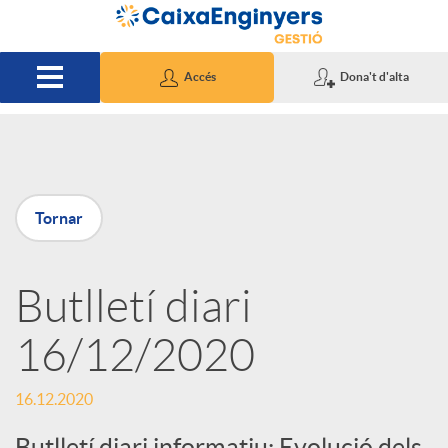
Salta al contingut principal
Accés
Dona't d'alta
P
Tornar
u
Butlletí diari
b
16/12/2020
l
16.12.2020
i
Butlletí diari informatiu: Evolució dels