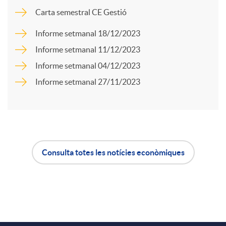
m
Carta semestral CE Gestió
p
Informe setmanal 18/12/2023
Informe setmanal 11/12/2023
a
Informe setmanal 04/12/2023
Informe setmanal 27/11/2023
r
t
Consulta totes les notícies econòmiques
i
A
B
r
p
o