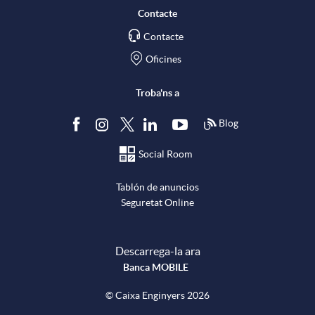
a
l
t
Contacte
X
Contacte
i
ó
Oficines
a
c
n
Troba'ns a
Blog
r
a
n
Social Room
x
c
o
Tablón de anuncios
Seguretat Online
e
i
t
Descarrega-la ara
s
o
i
Banca MOBILE
© Caixa Enginyers 2026