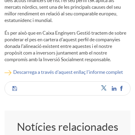
dels actius financers de risc i el seu perfil ISR aplica als
mercats nòrdics, sent una de les principals causes del seu
u
millor rendiment en relació al seu comparable europeu,
estatunidenc i mundial.
t
És per això que en Caixa Enginyers Gestió tractem de sobre
ponderar el pes en cartera d'aquest perfil de companyies
donada l'alineació existent entre aquestes i el nostre
s
propòsit com a inversors juntament amb el nostre
compromís amb la Inversió Socialment responsable.
Descarrega a través d'aquest enllaç l'informe complet
C
o
Notícies relacionades