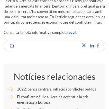
La crisi a Ucraïna està tornant a posar els riscos geopolítics al
ràdar dels mercats financers. L'entorn d'inversió, el qual ja era
c
de per si incert, s'ha convertit en més complicat encara, amb
una visibilitat molt escassa. En l'article següent es detallen les
principals conseqüències econòmiques del conflicte militar.
o
Consulta la nota informativa completa
aquí
.
n
C
t
o
i
Notícies relacionades
m
n
2022: bancs centrals, inflació i conflictes bèl·lics
p
El conflicte bèl·lic a Ucraïna accentua la crisi
energètica a Europa
g