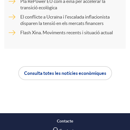
Pla RePower EU com a eina per accelerar la
a
transició ecològica
u
El conflicte a Ucraïna i l'escalada inflacionista
r
disparen la tensió en els mercats financers
t
Flash Xina. Moviments recents i situació actual
t
s
i
Consulta totes les notícies econòmiques
r
A
B
a
p
o
X
l
t
Contacte