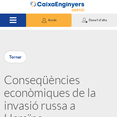
Salta al contingut principal
Accés
Dona't d'alta
P
Tornar
u
Conseqüències
b
econòmiques de la
l
invasió russa a
i