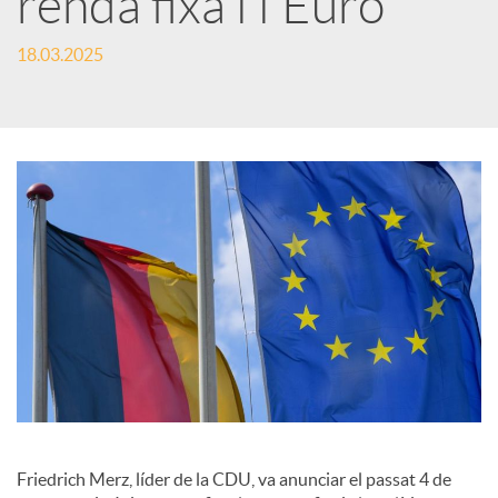
renda fixa i l'Euro
c
18.03.2025
a
d
o
r
d
e
Friedrich Merz, líder de la CDU, va anunciar el passat 4 de