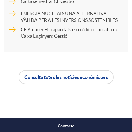
Carta semestral CE Gestió
r
u
ENERGIA NUCLEAR: UNA ALTERNATIVA
VÀLIDA PER A LES INVERSIONS SOSTENIBLES
t
CE Premier FI: capacitats en crèdit corporatiu de
t
Caixa Enginyers Gestió
i
s
r
Consulta totes les notícies econòmiques
A
B
a
p
o
X
l
t
a
Contacte