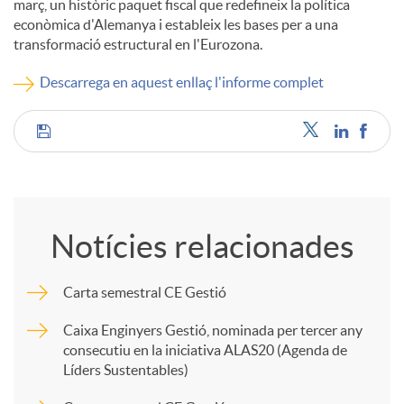
març, un històric paquet fiscal que redefineix la política
econòmica d'Alemanya i estableix les bases per a una
c
transformació estructural en l'Eurozona.
Descarrega en aquest enllaç l'informe complet
o
C
n
o
t
Notícies relacionades
m
i
Carta semestral CE Gestió
p
n
Caixa Enginyers Gestió, nominada per tercer any
consecutiu en la iniciativa ALAS20 (Agenda de
Líders Sustentables)
a
g