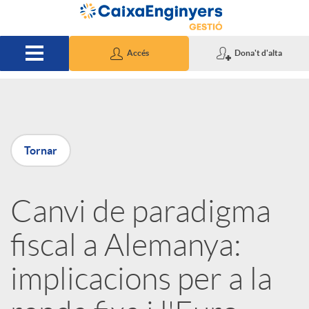
Salta al contingut principal
Accés
Dona't d'alta
P
Tornar
u
Canvi de paradigma
b
fiscal a Alemanya:
l
implicacions per a la
i