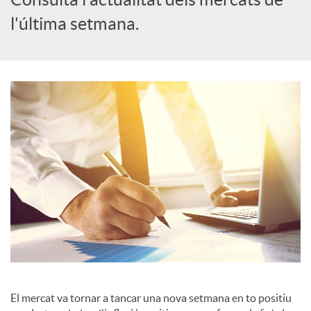
l'última setmana.
c
a
d
o
r
d
e
El mercat va tornar a tancar una nova setmana en to positiu