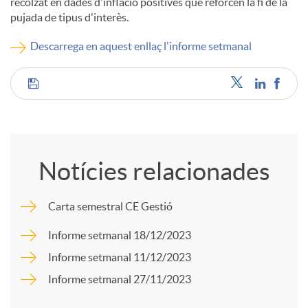
recolzat en dades d'inflació positives que reforcen la fi de la
pujada de tipus d'interès.
c
Descarrega en aquest enllaç l'informe setmanal
o
C
n
o
t
Notícies relacionades
m
i
Carta semestral CE Gestió
p
Informe setmanal 18/12/2023
n
Informe setmanal 11/12/2023
a
Informe setmanal 27/11/2023
g