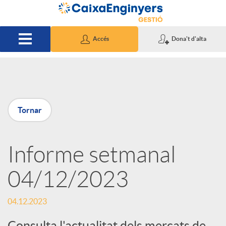
Salta al contingut principal
Accés
Dona't d'alta
P
Tornar
u
Informe setmanal
b
04/12/2023
l
04.12.2023
i
Consulta l'actualitat dels mercats de