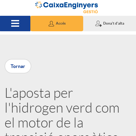
Salta al contingut principal
Accés
Dona't d'alta
P
Tornar
u
L'aposta per
b
l'hidrogen verd com
l
el motor de la
i