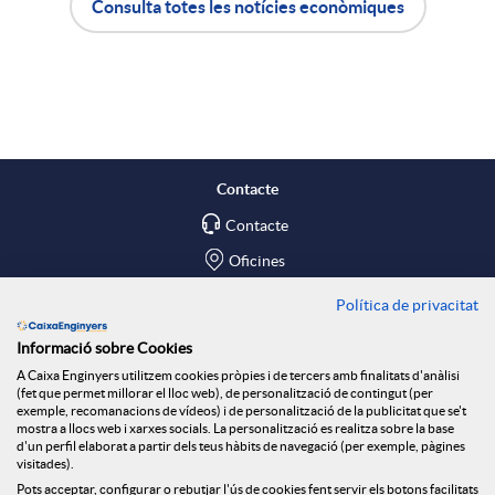
a
Consulta totes les notícies econòmiques
A
B
X
p
o
a
l
t
Contacte
r
Contacte
i
ó
Oficines
x
c
n
Política de privacitat
Troba'ns a
Informació sobre Cookies
e
Blog
a
n
A Caixa Enginyers utilitzem cookies pròpies i de tercers amb finalitats d'anàlisi
(fet que permet millorar el lloc web), de personalització de contingut (per
Social Room
exemple, recomanacions de vídeos) i de personalització de la publicitat que se't
mostra a llocs web i xarxes socials. La personalització es realitza sobre la base
s
c
o
d'un perfil elaborat a partir dels teus hàbits de navegació (per exemple, pàgines
Tablón de anuncios
visitades).
Seguretat Online
Pots acceptar, configurar o rebutjar l'ús de cookies fent servir els botons facilitats