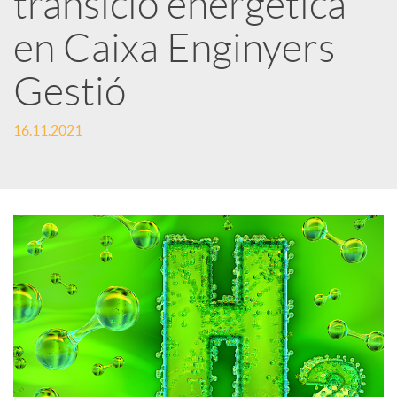
transició energètica
en Caixa Enginyers
c
Gestió
a
16.11.2021
d
o
r
d
e