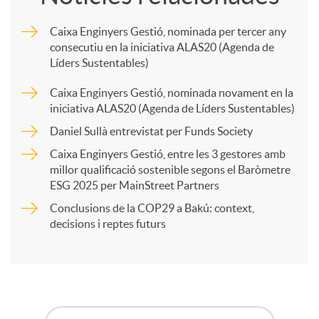
m
u
Caixa Enginyers Gestió, nominada per tercer any
consecutiu en la iniciativa ALAS20 (Agenda de
p
Líders Sustentables)
t
Caixa Enginyers Gestió, nominada novament en la
a
iniciativa ALAS20 (Agenda de Líders Sustentables)
s
Daniel Sullà entrevistat per Funds Society
r
Caixa Enginyers Gestió, entre les 3 gestores amb
millor qualificació sostenible segons el Baròmetre
ESG 2025 per MainStreet Partners
t
Conclusions de la COP29 a Bakú: context,
decisions i reptes futurs
i
r