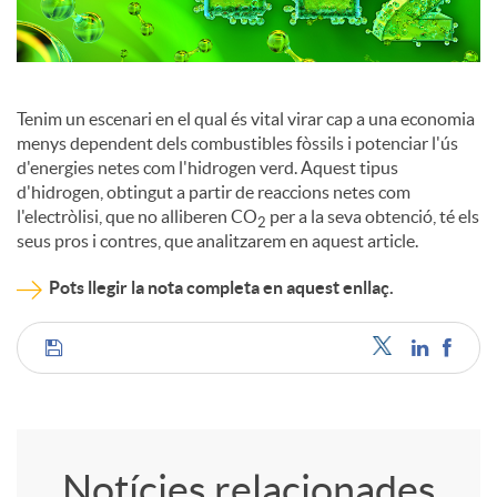
c
o
Tenim un escenari en el qual és vital virar cap a una economia
menys dependent dels combustibles fòssils i potenciar l'ús
d'energies netes com l'hidrogen verd. Aquest tipus
n
d'hidrogen, obtingut a partir de reaccions netes com
l'electròlisi, que no alliberen CO
per a la seva obtenció, té els
2
seus pros i contres, que analitzarem en aquest article.
t
Pots llegir la nota completa en aquest enllaç.
i
C
n
o
g
Notícies relacionades