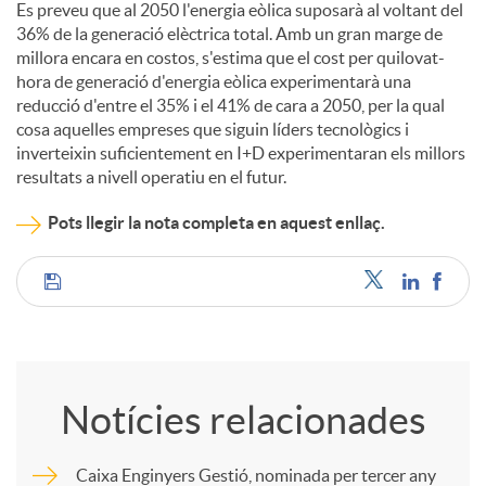
Es preveu que al 2050 l'energia eòlica suposarà al voltant del
36% de la generació elèctrica total. Amb un gran marge de
c
millora encara en costos, s'estima que el cost per quilovat-
hora de generació d'energia eòlica experimentarà una
reducció d'entre el 35% i el 41% de cara a 2050, per la qual
o
cosa aquelles empreses que siguin líders tecnològics i
inverteixin suficientement en I+D experimentaran els millors
resultats a nivell operatiu en el futur.
n
Pots llegir la nota completa en aquest enllaç.
t
C
i
o
n
Notícies relacionades
m
g
Caixa Enginyers Gestió, nominada per tercer any