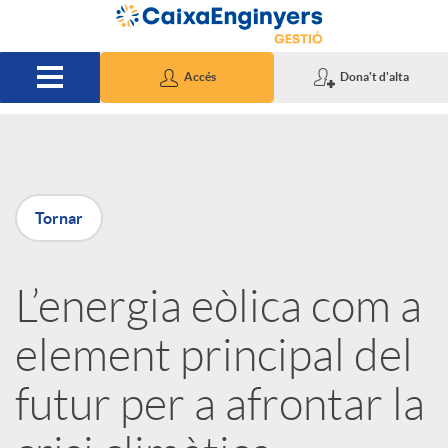
Salta al contingut principal
Accés
Dona't d'alta
P
Tornar
u
L’energia eòlica com a
b
element principal del
l
futur per a afrontar la
i