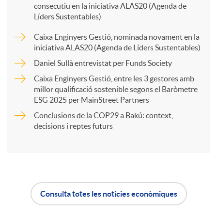
consecutiu en la iniciativa ALAS20 (Agenda de
p
Líders Sustentables)
u
Caixa Enginyers Gestió, nominada novament en la
a
iniciativa ALAS20 (Agenda de Líders Sustentables)
t
Daniel Sullà entrevistat per Funds Society
r
Caixa Enginyers Gestió, entre les 3 gestores amb
s
millor qualificació sostenible segons el Baròmetre
ESG 2025 per MainStreet Partners
t
Conclusions de la COP29 a Bakú: context,
decisions i reptes futurs
i
r
a
Consulta totes les notícies econòmiques
A
B