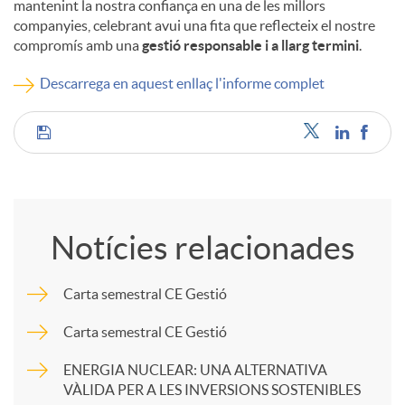
mantenint la nostra confiança en una de les millors
companyies, celebrant avui una fita que reflecteix el nostre
c
compromís amb una
gestió responsable i a llarg termini
.
Descarrega en aquest enllaç l'informe complet
o
C
n
o
t
Notícies relacionades
m
i
Carta semestral CE Gestió
p
n
Carta semestral CE Gestió
ENERGIA NUCLEAR: UNA ALTERNATIVA
a
g
VÀLIDA PER A LES INVERSIONS SOSTENIBLES