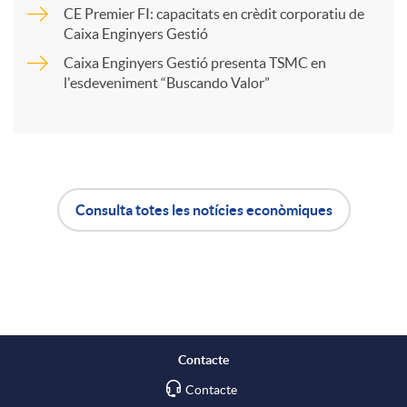
CE Premier FI: capacitats en crèdit corporatiu de
r
Caixa Enginyers Gestió
u
Caixa Enginyers Gestió presenta TSMC en
l'esdeveniment “Buscando Valor”
t
t
i
s
r
Consulta totes les notícies econòmiques
A
B
a
p
o
X
l
t
Contacte
a
Contacte