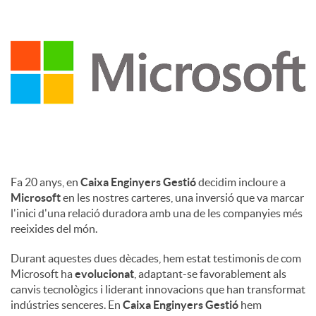
c
a
d
o
Fa 20 anys, en
Caixa Enginyers Gestió
decidim incloure a
Microsoft
en les nostres carteres, una inversió que va marcar
r
l'inici d'una relació duradora amb una de les companyies més
reeixides del món.
d
Durant aquestes dues dècades, hem estat testimonis de com
Microsoft ha
evolucionat
, adaptant-se favorablement als
canvis tecnològics i liderant innovacions que han transformat
e
indústries senceres. En
Caixa Enginyers Gestió
hem