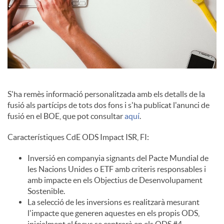
c
o
n
S'ha remès informació personalitzada amb els detalls de la
fusió als partícips de tots dos fons i s'ha publicat l'anunci de
fusió en el BOE, que pot consultar
aquí
.
t
Característiques CdE ODS Impact ISR, FI:
i
Inversió en companyia signants del Pacte Mundial de
les Nacions Unides o ETF amb criteris responsables i
amb impacte en els Objectius de Desenvolupament
n
Sostenible.
La selecció de les inversions es realitzarà mesurant
l'impacte que generen aquestes en els propis ODS,
g
inicialment el focus se centrarà en els ODS #4