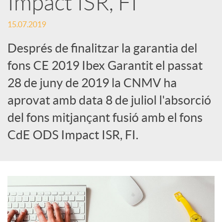
Impact ISR, FI
c
15.07.2019
Després de finalitzar la garantia del
a
fons CE 2019 Ibex Garantit el passat
28 de juny de 2019 la CNMV ha
d
aprovat amb data 8 de juliol l'absorció
del fons mitjançant fusió amb el fons
o
CdE ODS Impact ISR, FI.
r
d
e