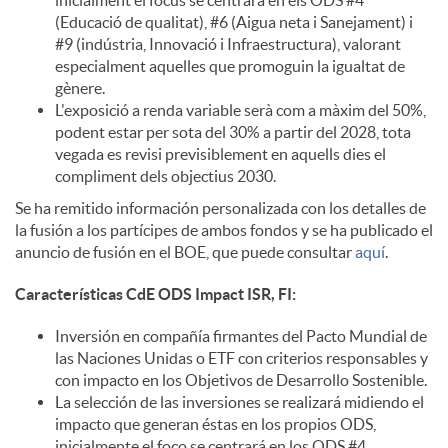
(Educació de qualitat), #6 (Aigua neta i Sanejament) i
u
#9 (indústria, Innovació i Infraestructura), valorant
especialment aquelles que promoguin la igualtat de
gènere.
t
L'exposició a renda variable serà com a màxim del 50%,
podent estar per sota del 30% a partir del 2028, tota
vegada es revisi previsiblement en aquells dies el
s
compliment dels objectius 2030.
Se ha remitido información personalizada con los detalles de
la fusión a los partícipes de ambos fondos y se ha publicado el
anuncio de fusión en el BOE, que puede consultar
aquí
.
Características CdE ODS Impact ISR, FI:
Inversión en compañía firmantes del Pacto Mundial de
las Naciones Unidas o ETF con criterios responsables y
con impacto en los Objetivos de Desarrollo Sostenible.
La selección de las inversiones se realizará midiendo el
impacto que generan éstas en los propios ODS,
inicialmente el foco se centrará en los ODS #4