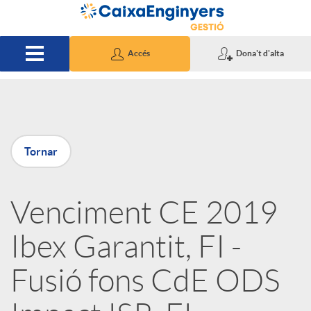
Salta al contingut principal
Accés
Dona't d'alta
P
Tornar
u
Venciment CE 2019
b
Ibex Garantit, FI -
l
Fusió fons CdE ODS
i