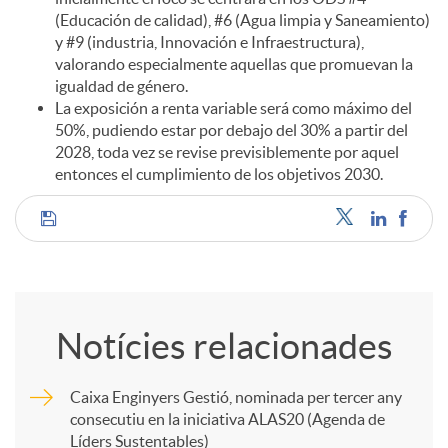
(Educación de calidad), #6 (Agua limpia y Saneamiento)
y #9 (industria, Innovación e Infraestructura),
valorando especialmente aquellas que promuevan la
igualdad de género.
La exposición a renta variable será como máximo del
50%, pudiendo estar por debajo del 30% a partir del
2028, toda vez se revise previsiblemente por aquel
entonces el cumplimiento de los objetivos 2030.
C
o
Notícies relacionades
m
Caixa Enginyers Gestió, nominada per tercer any
consecutiu en la iniciativa ALAS20 (Agenda de
p
Líders Sustentables)