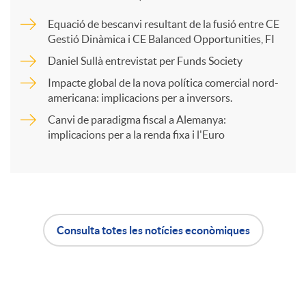
Equació de bescanvi resultant de la fusió entre CE
a
Gestió Dinàmica i CE Balanced Opportunities, FI
Daniel Sullà entrevistat per Funds Society
r
Impacte global de la nova política comercial nord-
americana: implicacions per a inversors.
t
Canvi de paradigma fiscal a Alemanya:
implicacions per a la renda fixa i l'Euro
i
r
Consulta totes les notícies econòmiques
A
B
a
p
o
X