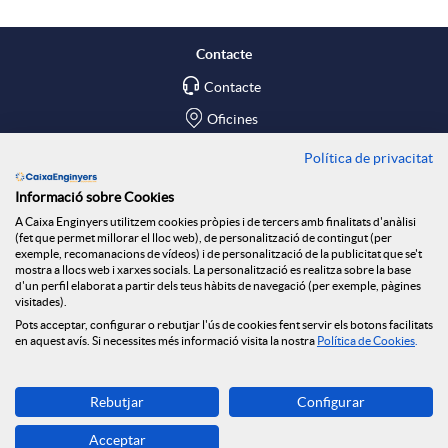
l
t
a
Contacte
Contacte
i
ó
r
Oficines
c
n
Política de privacitat
x
Troba'ns a
Informació sobre Cookies
Blog
a
n
A Caixa Enginyers utilitzem cookies pròpies i de tercers amb finalitats d'anàlisi
e
(fet que permet millorar el lloc web), de personalització de contingut (per
Social Room
exemple, recomanacions de vídeos) i de personalització de la publicitat que se't
mostra a llocs web i xarxes socials. La personalització es realitza sobre la base
c
o
d'un perfil elaborat a partir dels teus hàbits de navegació (per exemple, pàgines
s
Tablón de anuncios
visitades).
Seguretat Online
Pots acceptar, configurar o rebutjar l'ús de cookies fent servir els botons facilitats
en aquest avís. Si necessites més informació visita la nostra
Política de Cookies
.
i
t
S
Descarrega-la ara
Rebutjar
Configurar
o
i
Banca MOBILE
o
Acceptar