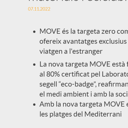
07.11.2022
l
i
MOVE és la targeta zero com
ofereix avantatges exclusius 
c
viatgen a l'estranger
La nova targeta MOVE està f
a
al 80% certificat pel Laborat
segell “eco-badge”, reafirman
d
el medi ambient i amb la soc
o
Amb la nova targeta MOVE es 
les platges del Mediterrani
r