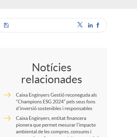
o
m
a
C
o
Notícies
relacionades
m
Caixa Enginyers Gestió reconeguda als
p
“Champions ESG 2024” pels seus fons
d'inversió sostenibles i responsables
Caixa Enginyers, entitat financera
a
pionera que permet mesurar l'impacte
ambiental de les compres, consums i