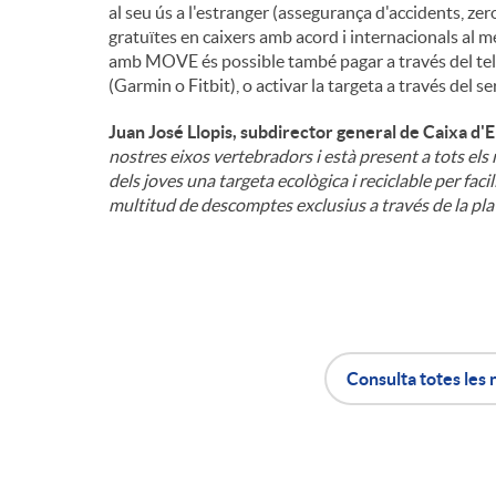
al seu ús a l'estranger (assegurança d'accidents, zero
gratuïtes en caixers amb acord i internacionals al mes
amb MOVE és possible també pagar a través del telè
(Garmin o Fitbit), o activar la targeta a través de
Juan José Llopis, subdirector general de Caixa d'
nostres eixos vertebradors i està present a tots e
dels joves una targeta ecològica i reciclable per faci
multitud de descomptes exclusius a través de la pl
Consulta totes les 
A
B