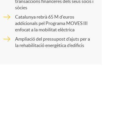
transaccions financeres dels seus socis i
r
sòcies
Catalunya rebrà 65 M d'euros
t
addicionals pel Programa MOVES III
enfocat a la mobilitat elèctrica
Ampliació del pressupost d’ajuts per a
la rehabilitació energètica d’edificis
r
a
X
a