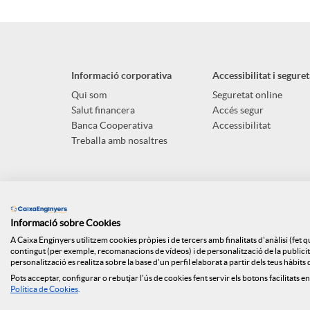
p
o
l
t
Informació corporativa
Accessibilitat i seguret
i
ó
Qui som
Seguretat online
Salut financera
Accés segur
Banca Cooperativa
Accessibilitat
c
n
Treballa amb nosaltres
a
s
Informació sobre Cookies
c
a
A Caixa Enginyers utilitzem cookies pròpies i de tercers amb finalitats d'anàlisi (fet 
contingut (per exemple, recomanacions de vídeos) i de personalització de la publicitat
personalització es realitza sobre la base d'un perfil elaborat a partir dels teus hàbit
i
l
Pots acceptar, configurar o rebutjar l'ús de cookies fent servir els botons facilitats en
Mapa web
Canal denúncies
ISO
Api Market
Polít
Política de Cookies
.