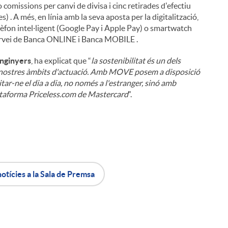
 comissions per canvi de divisa i cinc retirades d'efectiu
) . A més, en línia amb la seva aposta per la digitalització,
fon intel·ligent (Google Pay i Apple Pay) o smartwatch
l servei de Banca ONLINE i Banca MOBILE .
Enginyers
, ha explicat que “
la sostenibilitat és un dels
ls nostres àmbits d'actuació. Amb MOVE posem a disposició
litar-ne el dia a dia, no només a l'estranger, sinó amb
ataforma Priceless.com de Mastercard
”.
notícies a la Sala de Premsa