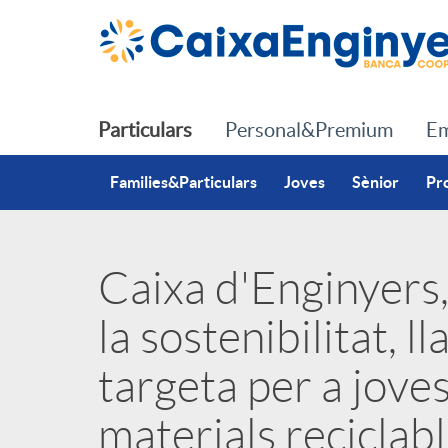
Salta al contingut principal
Particulars
Personal&Premium
Em
Families&Particulars
Joves
Sènior
Pr
Caixa d'Enginyers,
P
la sostenibilitat, 
u
targeta per a jov
b
materials reciclab