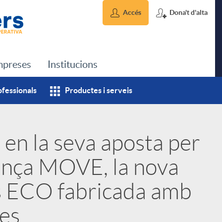
Accés
Dona't d'alta
preses
Institucions
ofessionals
Productes i serveis
 en la seva aposta per
llança MOVE, la nova
es ECO fabricada amb
les