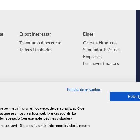
i
at
Et pot interessar
Eines
l
Tramitació d'herència
Calcula Hipoteca
Tallers i trobades
Simulador Préstecs
Empreses
Les meves finances
Política de privacitat
Rebut
que permet millorar el lloc web), de personalització de
 que se't mostra a llocs web i xarxes socials. La
s de navegació (per exemple, pàgines visitades).
 aquest avís. Si necessites més informació visita la nostra
ica de cookies
Privacitat
Avís legal
Tauler d'anuncis