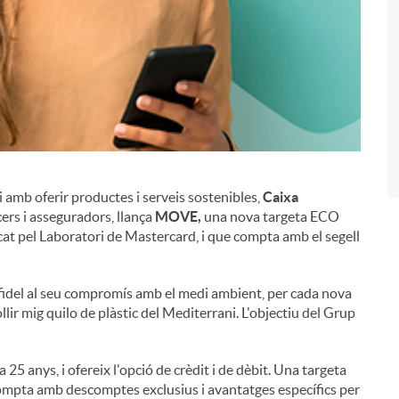
i
amb oferir productes i serveis sostenibles,
Caixa
ers i asseguradors, llança
MOVE,
una nova targeta ECO
ficat pel Laboratori de Mastercard, i que compta amb el segell
 fidel al seu compromís amb el medi ambient, per cada nova
lir mig quilo de plàstic del Mediterrani. L'objectiu del Grup
5 anys, i ofereix l'opció de crèdit i de dèbit. Una targeta
ompta amb descomptes exclusius i avantatges específics per