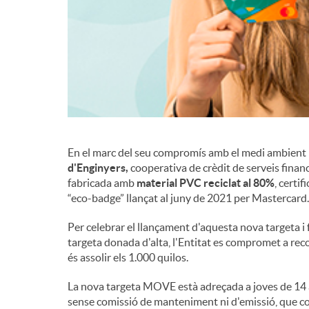
n
g
u
En el marc del seu compromís amb el medi ambient i 
t
d'Enginyers,
cooperativa de crèdit de serveis financ
fabricada amb
material PVC reciclat al 80%
, certi
“eco-badge” llançat al juny de 2021 per Mastercard.
s
Per celebrar el llançament d'aquesta nova targeta i
targeta donada d'alta, l'Entitat es compromet a recol
és assolir els 1.000 quilos.
La nova targeta MOVE està adreçada a joves de 14 a 2
sense comissió de manteniment ni d'emissió, que c