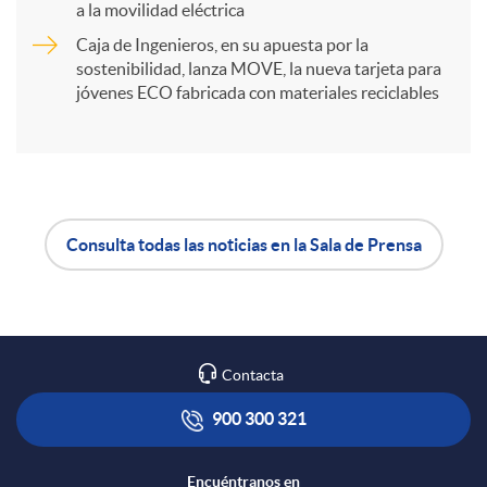
t
a la movilidad eléctrica
Caja de Ingenieros, en su apuesta por la
sostenibilidad, lanza MOVE, la nueva tarjeta para
i
jóvenes ECO fabricada con materiales reciclables
r
e
Consulta todas las noticias en la Sala de Prensa
A
B
n
p
o
R
Contacta
l
t
900 300 321
e
i
ó
Encuéntranos en