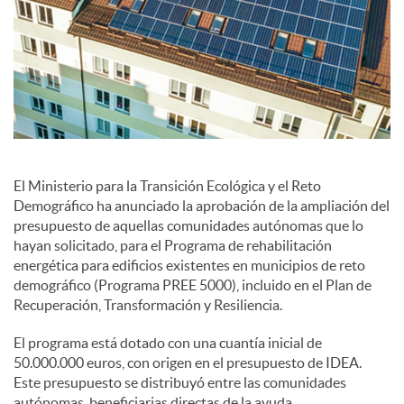
c
o
n
El Ministerio para la Transición Ecológica y el Reto
Demográfico ha anunciado la aprobación de la ampliación del
t
presupuesto de aquellas comunidades autónomas que lo
hayan solicitado, para el Programa de rehabilitación
energética para edificios existentes en municipios de reto
e
demográfico (Programa PREE 5000), incluido en el Plan de
Recuperación, Transformación y Resiliencia.
n
El programa está dotado con una cuantía inicial de
50.000.000 euros, con origen en el presupuesto de IDEA.
Este presupuesto se distribuyó entre las comunidades
i
autónomas, beneficiarias directas de la ayuda.