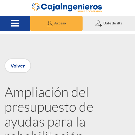
Saltar al contenido principal
Acceso
Date de alta
P
Volver
u
Ampliación del
b
presupuesto de
l
ayudas para la
i