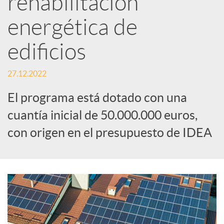
rehabilitación
energética de
c
edificios
a
27.12.2022
d
El programa está dotado con una
cuantía inicial de 50.000.000 euros,
o
con origen en el presupuesto de IDEA
r
d
e