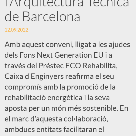
l’Arquitectura Tècnica
de Barcelona
c
12.09.2022
a
Amb aquest conveni, lligat a les ajudes
d
dels Fons Next Generation EU i a
través del Préstec ECO Rehabilita,
o
Caixa d’Enginyers reafirma el seu
compromís amb la promoció de la
r
rehabilitació energètica i la seva
aposta per un món més sostenible. En
d
el marc d’aquesta col·laboració,
ambdues entitats facilitaran el
e