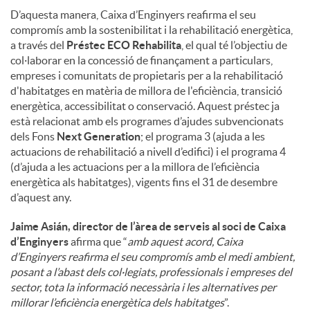
D’aquesta manera, Caixa d’Enginyers reafirma el seu
compromís amb la sostenibilitat i la rehabilitació energètica,
a través del
Préstec ECO Rehabilita
, el qual té l’objectiu de
col·laborar en la concessió de finançament a particulars,
empreses i comunitats de propietaris per a la rehabilitació
d'habitatges en matèria de millora de l'eficiència, transició
energètica, accessibilitat o conservació. Aquest préstec ja
està relacionat amb els programes d’ajudes subvencionats
dels Fons
Next Generation
; el programa 3 (ajuda a les
actuacions de rehabilitació a nivell d’edifici) i el programa 4
(d’ajuda a les actuacions per a la millora de l’eficiència
energètica als habitatges), vigents fins el 31 de desembre
d’aquest any.
Jaime Asián, director de l’àrea de serveis al soci de Caixa
d’Enginyers
afirma que “
amb aquest acord, Caixa
d’Enginyers reafirma el seu compromís amb el medi ambient,
posant a l’abast dels col·legiats, professionals i empreses del
sector, tota la informació necessària i les alternatives per
millorar l’eficiència energètica dels habitatges
”.