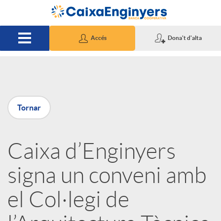
Salta al contingut principal
Accés
Dona't d'alta
P
Tornar
u
Caixa d’Enginyers
b
signa un conveni amb
l
el Col·legi de
i