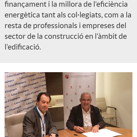
finançament i la millora de l’eficiència
c
energètica tant als col·legiats, com a la
resta de professionals i empreses del
o
sector de la construcció en l’àmbit de
l’edificació.
n
t
i
n
g