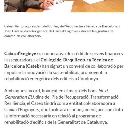
u
Celestí Ventura, president del Col·legi de l’Arquitectura Tècnica de Barcelona; i
t
Joan Cavallé, director general de Caixa d’Enginyers, durant la signatura del
conveni de col·laboració.
s
Caixa d’Enginyers
, cooperativa de crèdit de serveis financers
i asseguradors, i el
Col·legi de l’Arquitectura Tècnica de
Barcelona (Cateb)
han signat un conveni de col·laboració per
impulsar la innovació i la sostenibilitat, promovent la
rehabilitació energètica dels edificis a Catalunya.
Amb aquest acord, finançat en el marc dels Fons
Next
Generation EU
, dins del Pla de Recuperació, Transformació i
Resiliència, el Cateb tindrà com a entitat col·laboradora a
Caixa d’Enginyers, que facilitarà el finançament, així com tota
la informació necessària en relació al programa de
rehabilitació d’edificis de la Generalitat de Catalunya.