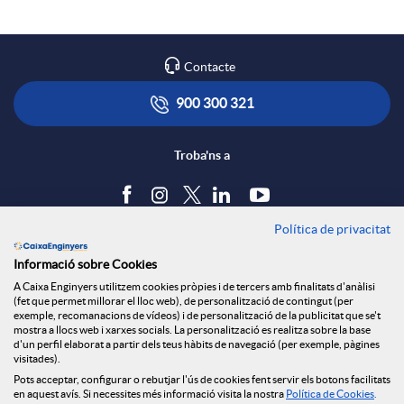
a
l
t
Contacte
r
i
ó
900 300 321
x
c
n
Troba'ns a
e
a
s
Política de privacitat
Blog
s
Informació sobre Cookies
c
a
Tauler d'anuncis
A Caixa Enginyers utilitzem cookies pròpies i de tercers amb finalitats d'anàlisi
Política de cookies
S
(fet que permet millorar el lloc web), de personalització de contingut (per
Avís legal
exemple, recomanacions de vídeos) i de personalització de la publicitat que se't
i
l
mostra a llocs web i xarxes socials. La personalització es realitza sobre la base
Seguretat Online
d'un perfil elaborat a partir dels teus hàbits de navegació (per exemple, pàgines
Privacitat
o
visitades).
Canal denúncies
Pots acceptar, configurar o rebutjar l'ús de cookies fent servir els botons facilitats
o
a
en aquest avís. Si necessites més informació visita la nostra
Política de Cookies
.