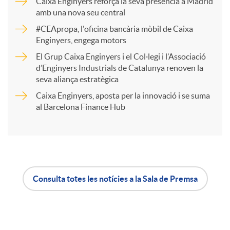
Caixa Enginyers reforça la seva presència a Madrid
a
amb una nova seu central
#CEApropa, l'oficina bancària mòbil de Caixa
Enginyers, engega motors
r
El Grup Caixa Enginyers i el Col·legi i l’Associació
d’Enginyers Industrials de Catalunya renoven la
t
seva aliança estratègica
Caixa Enginyers, aposta per la innovació i se suma
i
al Barcelona Finance Hub
r
a
Consulta totes les notícies a la Sala de Premsa
A
B
X
p
o