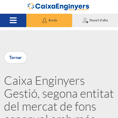
Salta al contingut principal
Accés
Dona't d'alta
P
Tornar
u
Caixa Enginyers
b
Gestió, segona entitat
l
del mercat de fons
i