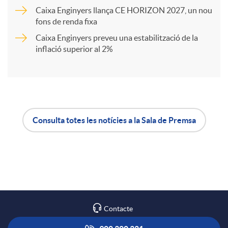
Caixa Enginyers llança CE HORIZON 2027, un nou
i
fons de renda fixa
Caixa Enginyers preveu una estabilització de la
inflació superior al 2%
r
a
X
Consulta totes les notícies a la Sala de Premsa
A
B
a
p
o
r
l
t
Contacte
x