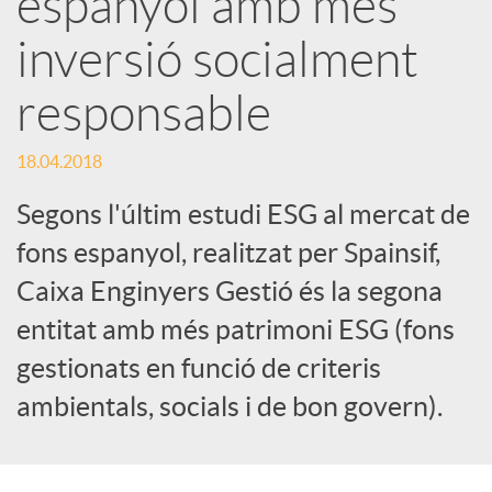
espanyol amb més
inversió socialment
c
responsable
a
18.04.2018
d
Segons l'últim estudi ESG al mercat de
fons espanyol, realitzat per Spainsif,
o
Caixa Enginyers Gestió és la segona
entitat amb més patrimoni ESG (fons
r
gestionats en funció de criteris
d
ambientals, socials i de bon govern).
e