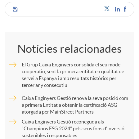
u
C
t
o
Notícies relacionades
s
m
El Grup Caixa Enginyers consolida el seu model
cooperatiu, sent la primera entitat en qualitat de
p
servei a Espanya i amb resultats històrics per
tercer any consecutiu
a
Caixa Enginyers Gestió renova la seva posició com
a primera Entitat a obtenir la certificació ASG
atorgada per MainStreet Partners
r
Caixa Enginyers Gestió reconeguda als
“Champions ESG 2024” pels seus fons d'inversió
t
sostenibles i responsables