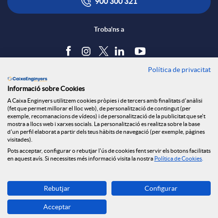
i
ó
900 300 321
e
c
n
Troba'ns a
s
a
s
Política de privacitat
Blog
S
Informació sobre Cookies
c
a
Tauler d'anuncis
A Caixa Enginyers utilitzem cookies pròpies i de tercers amb finalitats d'anàlisi
Política de cookies
(fet que permet millorar el lloc web), de personalització de contingut (per
o
Avís legal
exemple, recomanacions de vídeos) i de personalització de la publicitat que se't
i
l
mostra a llocs web i xarxes socials. La personalització es realitza sobre la base
Seguretat Online
d'un perfil elaborat a partir dels teus hàbits de navegació (per exemple, pàgines
Privacitat
visitades).
c
Canal denúncies
Pots acceptar, configurar o rebutjar l'ús de cookies fent servir els botons facilitats
o
a
en aquest avís. Si necessites més informació visita la nostra
Política de Cookies
.
i
Descarrega-la ara
n
d
Rebutjar
Configurar
Banca MOBILE
Acceptar
a
© Caixa Enginyers 2026