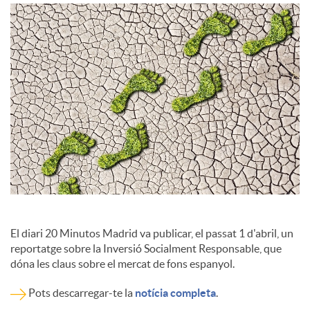
c
o
n
t
i
El diari 20 Minutos Madrid va publicar, el passat 1 d'abril, un
reportatge sobre la Inversió Socialment Responsable, que
n
dóna les claus sobre el mercat de fons espanyol.
Pots descarregar-te la
notícia completa
.
g