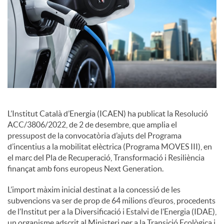
c
o
n
L’Institut Català d’Energia (ICAEN) ha publicat la Resolució
t
ACC/3806/2022, de 2 de desembre, que amplia el
pressupost de la convocatòria d’ajuts del Programa
d’incentius a la mobilitat elèctrica (Programa MOVES III), en
i
el marc del Pla de Recuperació, Transformació i Resiliència
finançat amb fons europeus Next Generation.
n
L’import màxim inicial destinat a la concessió de les
subvencions va ser de prop de 64 milions d’euros, procedents
de l’Institut per a la Diversificació i Estalvi de l’Energia (IDAE),
g
un organisme adscrit al Ministeri per a la Transició Ecològica i