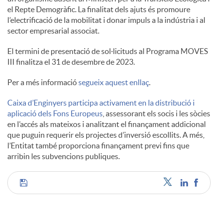
el Repte Demogràfic. La finalitat dels ajuts és promoure
l’electrificació de la mobilitat i donar impuls a la indústria i al
u
sector empresarial associat.
El termini de presentació de sol·licituds al Programa MOVES
t
III finalitza el 31 de desembre de 2023.
Per a més informació
segueix aquest enllaç
.
s
Caixa d’Enginyers participa activament en la distribució i
aplicació dels Fons Europeus
, assessorant els socis i les sòcies
en l’accés als mateixos i analitzant el finançament addicional
que puguin requerir els projectes d’inversió escollits. A més,
l’Entitat també proporciona finançament previ fins que
arribin les subvencions publiques.
C