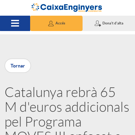
Salta al contingut principal
Accés
Dona't d'alta
P
Tornar
u
Catalunya rebrà 65
b
M d'euros addicionals
l
pel Programa
i