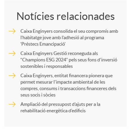
o
Notícies relacionades
m
Caixa Enginyers consolida el seu compromís amb
l’habitatge jove amb l’adhesió al programa
p
‘Préstecs Emancipació’
Caixa Enginyers Gestió reconeguda als
a
“Champions ESG 2024” pels seus fons d'inversió
sostenibles i responsables
Caixa Enginyers, entitat financera pionera que
r
permet mesurar l'impacte ambiental de les
compres, consums i transaccions financeres dels
t
seus socis i sòcies
Ampliació del pressupost d’ajuts per a la
rehabilitació energètica d’edificis
i