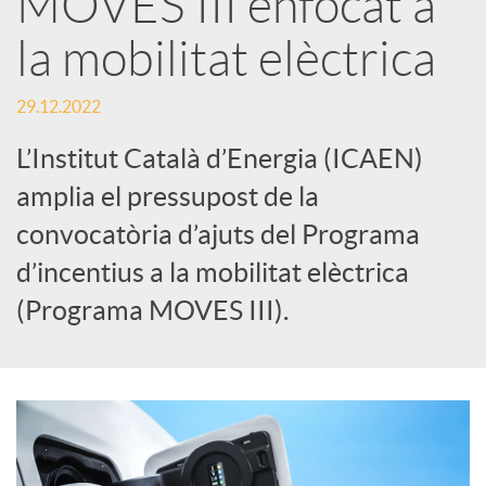
MOVES III enfocat a
la mobilitat elèctrica
c
29.12.2022
a
L’Institut Català d’Energia (ICAEN)
d
amplia el pressupost de la
convocatòria d’ajuts del Programa
o
d’incentius a la mobilitat elèctrica
(Programa MOVES III).
r
d
e