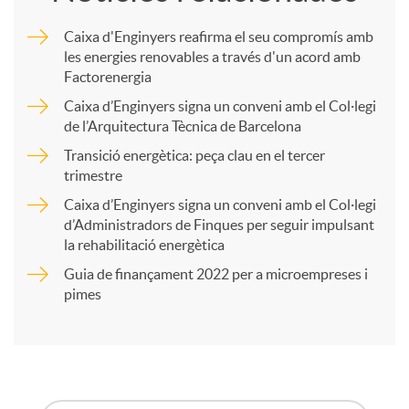
m
Caixa d'Enginyers reafirma el seu compromís amb
les energies renovables a través d'un acord amb
p
Factorenergia
Caixa d’Enginyers signa un conveni amb el Col·legi
a
de l’Arquitectura Tècnica de Barcelona
Transició energètica: peça clau en el tercer
trimestre
r
Caixa d’Enginyers signa un conveni amb el Col·legi
d’Administradors de Finques per seguir impulsant
t
la rehabilitació energètica
Guia de finançament 2022 per a microempreses i
i
pimes
r