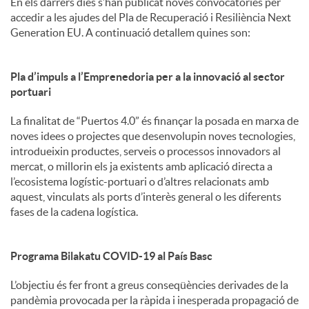
En els darrers dies s’han publicat noves convocatòries per
accedir a les ajudes del Pla de Recuperació i Resiliència Next
c
Generation EU. A continuació detallem quines son:
o
Pla d’impuls a l’Emprenedoria per a la innovació al sector
portuari
n
La finalitat de “Puertos 4.0” és finançar la posada en marxa de
noves idees o projectes que desenvolupin noves tecnologies,
introdueixin productes, serveis o processos innovadors al
t
mercat, o millorin els ja existents amb aplicació directa a
l’ecosistema logístic-portuari o d’altres relacionats amb
aquest, vinculats als ports d’interès general o les diferents
i
fases de la cadena logística.
n
Programa Bilakatu COVID-19 al País Basc
L’objectiu és fer front a greus conseqüències derivades de la
g
pandèmia provocada per la ràpida i inesperada propagació de