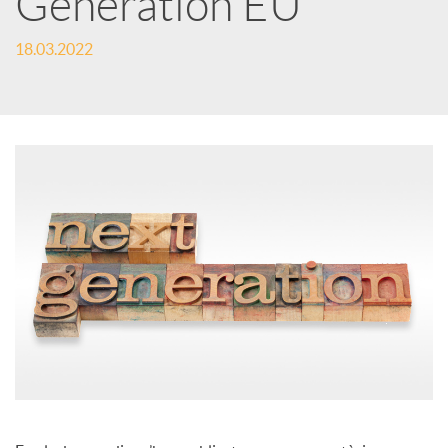
Generation EU
c
18.03.2022
a
d
o
r
d
e