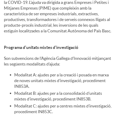
la COVID-19. L’ajuda va dirigida a grans Empreses i Petites i
Mitjanes Empreses (PIME) que compleixin amb la
u
característica de ser empreses industrials, extractives,
productives, transformadores i de serveis connexos lligats al
producte-procés industrial, les inversions de les quals
t
estiguin localitzades a la Comunitat Autònoma del País Basc.
s
Programa d’unitats mixtes d’investigació
Son subvencions de l’Agència Gallega d’Innovació mitjançant
les següents modalitats d’ajuda:
Modalitat A: ajudes per a la creació i posada en marxa
de noves unitats mixtes d’investigació, procediment
IN853A.
Modalitat B: ajudes per a la consolidació d’unitats
mixtes d’investigació, procediment IN853B.
Modalitat C: ajudes per a centres mixtes d’investigació,
procediment IN853C.