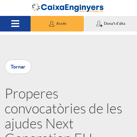
Salta al contingut principal
Accés
Dona't d'alta
P
Tornar
u
Properes
b
convocatòries de les
l
ajudes Next
i