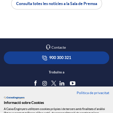
a
Consulta totes les notícies a la Sala de Premsa
A
B
X
p
o
a
l
t
Contacte
r
i
ó
900 300 321
x
c
n
Troba'ns a
e
a
s
Política de privacitat
Blog
s
Informació sobre Cookies
c
a
Tauler d'anuncis
A Caixa Enginyers utilitzem cookies pròpies i de tercers amb finalitats d'anàlisi
Política de cookies
(fet que permet millorar el lloc web), de personalització de contingut (per