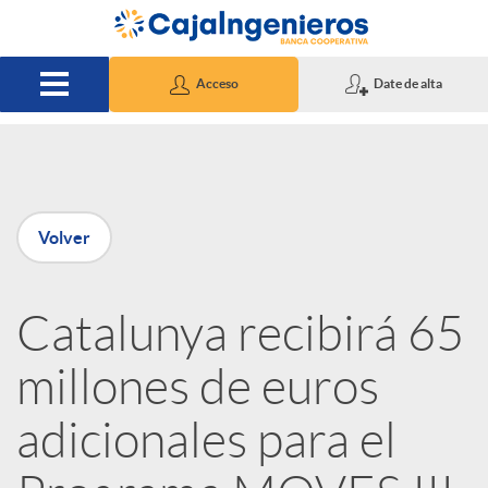
Saltar al contenido principal
Acceso
Date de alta
P
Volver
u
Catalunya recibirá 65
b
millones de euros
l
adicionales para el
i