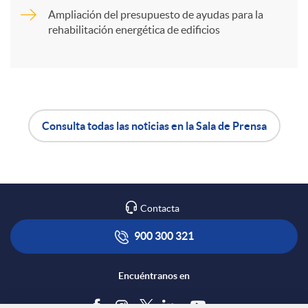
t
Ampliación del presupuesto de ayudas para la
rehabilitación energética de edificios
i
r
e
Consulta todas las noticias en la Sala de Prensa
A
B
n
p
o
Contacta
R
l
t
900 300 321
e
i
ó
Encuéntranos en