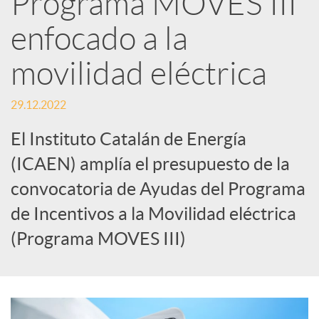
Programa MOVES III
enfocado a la
c
movilidad eléctrica
a
29.12.2022
d
El Instituto Catalán de Energía
(ICAEN) amplía el presupuesto de la
o
convocatoria de Ayudas del Programa
de Incentivos a la Movilidad eléctrica
r
(Programa MOVES III)
d
e