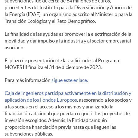
subvenciones fue de cerca de 64 millones de euros,
procedentes del Instituto para la Diversificación y Ahorro de
d
la Energía (IDAE), un organismo adscrito al Ministerio para la
Transición Ecológica y el Reto Demográfico.
o
La finalidad de las ayudas es promover la electrificación de la
movilidad y dar impulso a la industria y al sector empresarial
asociado.
s
El plazo de presentación de las solicitudes al Programa
MOVES III finaliza el 31 de diciembre de 2023.
Para más información
sigue este enlace.
Caja de Ingenieros participa activamente en la distribución y
aplicación de los Fondos Europeos
, asesorando a los socios y
a las socias en el acceso a los mismos y analizando la
financiación adicional que puedan requerir los proyectos de
inversión escogidos. Además, la Entidad también
proporciona financiación previa hasta que lleguen las
subvenciones públicas.