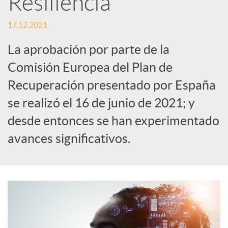
Resiliencia
c
17.12.2021
La aprobación por parte de la
a
Comisión Europea del Plan de
Recuperación presentado por España
d
se realizó el 16 de junio de 2021; y
desde entonces se han experimentado
o
avances significativos.
r
d
e