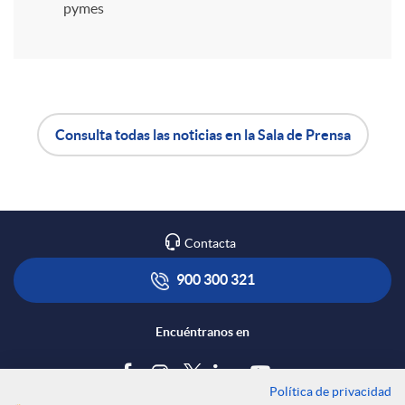
i
pymes
r
e
Consulta todas las noticias en la Sala de Prensa
A
B
n
p
o
R
Contacta
l
t
900 300 321
e
i
ó
Encuéntranos en
d
c
n
Política de privacidad