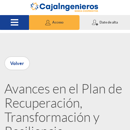
Saltar al contenido principal
Acceso
Date de alta
P
Volver
u
Avances en el Plan de
b
Recuperación,
l
Transformación y
i