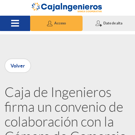
Saltar al contenido principal
Acceso
Date de alta
P
Volver
u
Caja de Ingenieros
b
firma un convenio de
l
colaboración con la
i