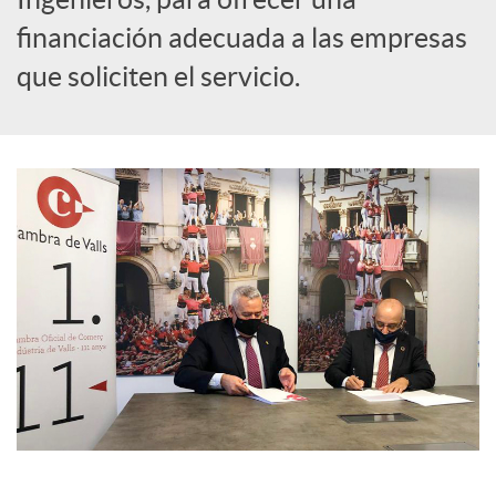
financiación adecuada a las empresas
c
que soliciten el servicio.
o
n
t
e
n
i