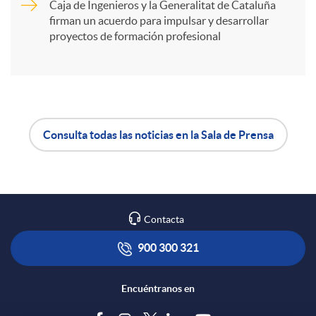
Caja de Ingenieros y la Generalitat de Cataluña
t
firman un acuerdo para impulsar y desarrollar
proyectos de formación profesional
i
r
Consulta todas las noticias en la Sala de Prensa
A
B
e
p
o
n
Contacta
l
t
R
900 300 321
i
ó
e
Encuéntranos en