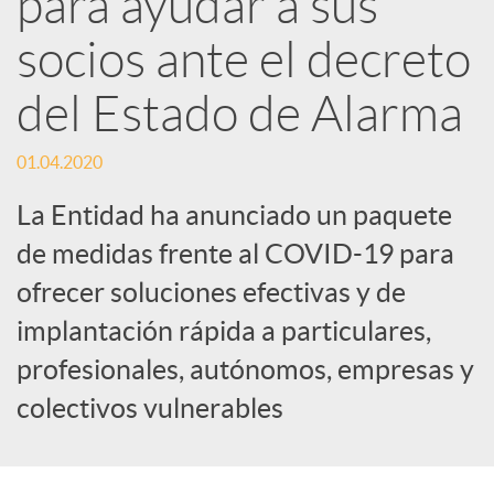
para ayudar a sus
socios ante el decreto
c
del Estado de Alarma
a
01.04.2020
d
La Entidad ha anunciado un paquete
de medidas frente al COVID-19 para
o
ofrecer soluciones efectivas y de
implantación rápida a particulares,
r
profesionales, autónomos, empresas y
d
colectivos vulnerables
e