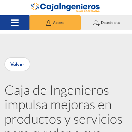
Saltar al contenido principal
Acceso
Date de alta
P
Volver
u
Caja de Ingenieros
b
impulsa mejoras en
l
productos y servicios
i