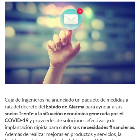
c
o
n
t
e
Caja de Ingenieros ha anunciado un paquete de medidas a
raíz del decreto del
Estado de Alarma
para ayudar a sus
n
socios frente a la situación económica generada por el
COVID-19
y proveerles de soluciones efectivas y de
implantación rápida para cubrir sus
necesidades financieras
.
i
Además de realizar mejoras en productos y servicios, la