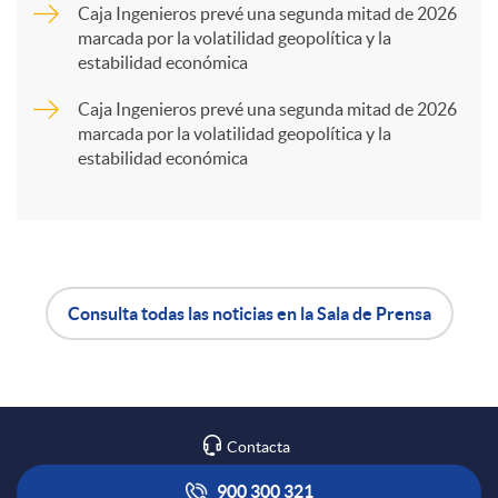
Caja Ingenieros prevé una segunda mitad de 2026
marcada por la volatilidad geopolítica y la
t
estabilidad económica
Caja Ingenieros prevé una segunda mitad de 2026
i
marcada por la volatilidad geopolítica y la
estabilidad económica
r
e
Consulta todas las noticias en la Sala de Prensa
n
A
B
R
p
o
Contacta
e
l
t
900 300 321