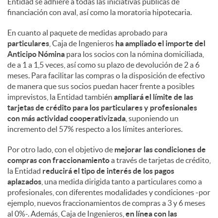
Entidad se adhiere a todas las iniciativas públicas de
financiación con aval, así como la moratoria hipotecaria.
d
En cuanto al paquete de medidas aprobado para
particulares
, Caja de Ingenieros
ha ampliado el importe del
o
Anticipo Nómina
para los socios con la nómina domiciliada,
de a 1 a 1,5 veces, así como su plazo de devolución de 2 a 6
meses. Para facilitar las compras o la disposición de efectivo
s
de manera que sus socios puedan hacer frente a posibles
imprevistos, la Entidad también
ampliará el límite de las
tarjetas de crédito para los particulares y profesionales
con más actividad cooperativizada
, suponiendo un
incremento del 57% respecto a los límites anteriores.
Por otro lado, con el objetivo de
mejorar las condiciones de
compras con fraccionamiento
a través de tarjetas de crédito,
la Entidad
reducirá el tipo de interés de los pagos
aplazados
, una medida dirigida tanto a particulares como a
profesionales, con diferentes modalidades y condiciones -por
ejemplo, nuevos fraccionamientos de compras a 3 y 6 meses
al 0%-. Además, Caja de Ingenieros,
en línea con las