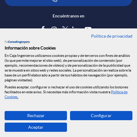
d
i
ó
Encuéntranos en
e
c
n
Política de privacidad
Blog
Información sobre Cookies
s
a
s
Tablón de anuncios
En Caja Ingenieros utilizamos cookies propias y de terceros con fines de análisis
(lo que permite mejorar el sitio web), de personalización de contenido (por
Política de cookies
ejemplo, recomendaciones de vídeos) y de personalización de la publicidad que
S
c
a
Aviso legal
se te muestra en sitios web y redes sociales. La personalización se realiza sobre la
base de un perfil elaborado a partir de tus hábitos de navegación (por ejemplo,
Seguridad Online
páginas visitadas).
Privacidad
Puedes aceptar, configurar o rechazar el uso de cookies utilizando los botones
o
i
l
Canal denuncias
facilitados en este aviso. Si necesitas más información visita nuestra
Política de
Cookies
.
c
o
a
Descarga ahora
Rechazar
Configurar
Banca MOBILE
Aceptar
i
n
d
© Caja Ingenieros 2026