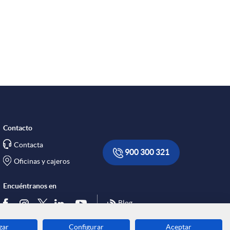
R
e
d
e
Contacto
Contacta
s
900 300 321
Oficinas y cajeros
S
Encuéntranos en
Blog
o
zar
Configurar
Aceptar