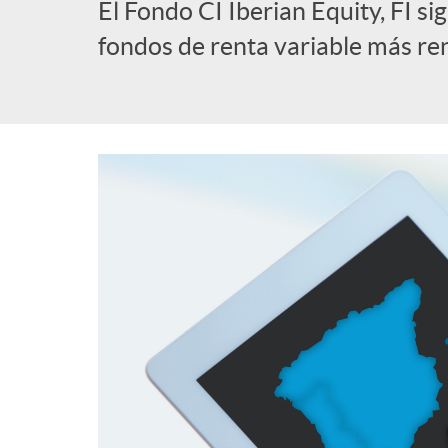
El Fondo CI Iberian Equity, FI sig
l
fondos de renta variable más re
i
c
a
d
o
r