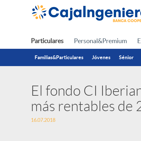
Saltar al contenido principal
Particulares
Personal&Premium
E
Familias&Particulares
Jóvenes
Sénior
El fondo CI Iberian
P
más rentables de
u
16.07.2018
b