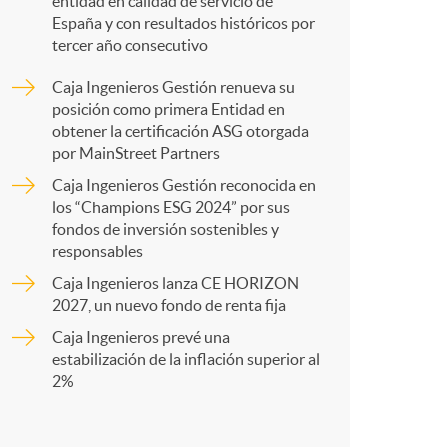
o
entidad en calidad de servicio de
España y con resultados históricos por
a
tercer año consecutivo
m
Caja Ingenieros Gestión renueva su
r
posición como primera Entidad en
a
obtener la certificación ASG otorgada
por MainStreet Partners
t
Caja Ingenieros Gestión reconocida en
los “Champions ESG 2024” por sus
fondos de inversión sostenibles y
responsables
Caja Ingenieros lanza CE HORIZON
r
2027, un nuevo fondo de renta fija
Caja Ingenieros prevé una
e
estabilización de la inflación superior al
2%
n