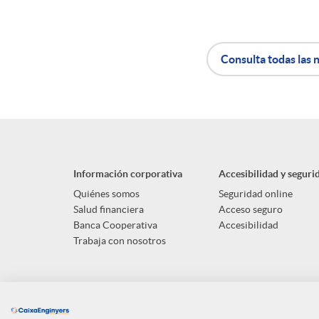
n
Consulta todas las n
i
A
B
d
p
o
o
Información corporativa
Accesibilidad y seguri
l
t
Quiénes somos
Seguridad online
s
Salud financiera
Acceso seguro
Banca Cooperativa
Accesibilidad
i
ó
Trabaja con nosotros
c
n