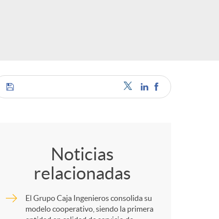
o
r
d
e
C
i
o
Noticias
d
relacionadas
m
i
El Grupo Caja Ingenieros consolida su
p
modelo cooperativo, siendo la primera