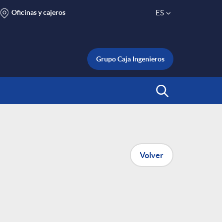
Oficinas y cajeros
ES
S
e
Grupo Caja Ingenieros
l
Abrir Buscar
e
c
Volver
t