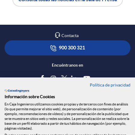
e
A
B
n
p
o
R
Contacta
l
t
900 300 321
e
i
ó
Encuéntranos en
d
c
n
Política de privacidad
Blog
e
Información sobre Cookies
a
s
Tablón de anuncios
En Caja Ingenieros utilizamos cookies propias y de terceros con fines de análisis
(lo que permite mejorar el sitio web), de personalización de contenido (por
s
Política de cookies
ejemplo, recomendaciones de vídeos) y de personalización de la publicidad que
c
a
Aviso legal
se te muestra en sitios web y redes sociales. La personalización se realiza sobre la
base de un perfil elaborado a partir de tus hábitos de navegación (por ejemplo,
Seguridad Online
páginas visitadas).
Privacidad