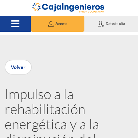
Saltar al contenido principal
Acceso
Date de alta
P
Volver
u
Impulso a la
b
rehabilitación
l
energética y a la
i