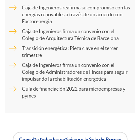
m
Caja de Ingenieros reafirma su compromiso con las
energías renovables a través de un acuerdo con
p
Factorenergia
Caja de Ingenieros firma un convenio con el
a
Colegio de Arquitectura Técnica de Barcelona
Transición energética: Pieza clave en el tercer
trimestre
r
Caja de Ingenieros firma un convenio con el
Colegio de Administradores de Fincas para seguir
t
impulsando la rehabilitación energética
Guía de financiación 2022 para microempresas y
i
pymes
r
Consulta todas las noticias en la Sala de Prensa