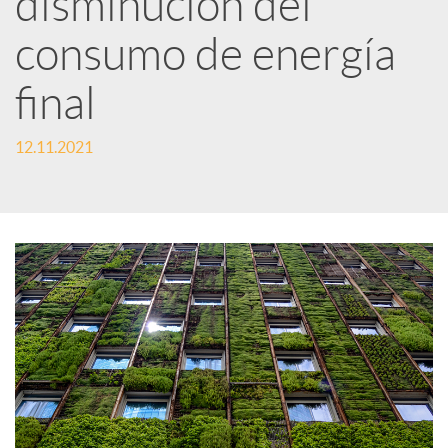
disminución del
consumo de energía
c
final
a
12.11.2021
d
o
r
d
e