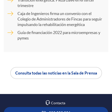
trimestre
r
Caja de Ingenieros firma un convenio con el
Colegio de Administradores de Fincas para seguir
t
impulsando la rehabilitación energética
Guía de financiación 2022 para microempresas y
i
pymes
r
e
Consulta todas las noticias en la Sala de Prensa
A
B
n
p
o
R
Contacta
l
t