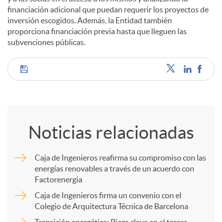
financiación adicional que puedan requerir los proyectos de
inversión escogidos. Además, la Entidad también
d
proporciona financiación previa hasta que lleguen las
subvenciones públicas.
o
C
s
o
Noticias relacionadas
m
Caja de Ingenieros reafirma su compromiso con las
energías renovables a través de un acuerdo con
p
Factorenergia
Caja de Ingenieros firma un convenio con el
a
Colegio de Arquitectura Técnica de Barcelona
Transición energética: Pieza clave en el tercer