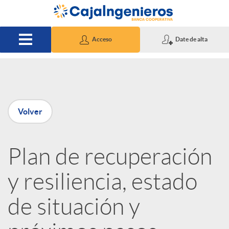
Saltar al contenido principal
Acceso
Date de alta
P
Volver
u
Plan de recuperación
b
y resiliencia, estado
l
de situación y
i