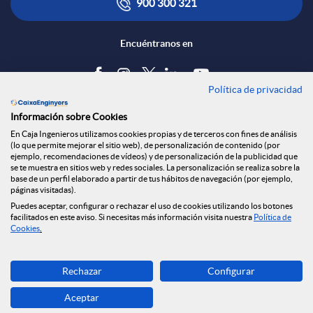
900 300 321
e
i
ó
Encuéntranos en
d
c
n
Política de privacidad
Blog
e
Información sobre Cookies
a
s
Tablón de anuncios
En Caja Ingenieros utilizamos cookies propias y de terceros con fines de análisis
(lo que permite mejorar el sitio web), de personalización de contenido (por
s
Política de cookies
ejemplo, recomendaciones de vídeos) y de personalización de la publicidad que
c
a
Aviso legal
se te muestra en sitios web y redes sociales. La personalización se realiza sobre la
base de un perfil elaborado a partir de tus hábitos de navegación (por ejemplo,
Seguridad Online
páginas visitadas).
S
Privacidad
Puedes aceptar, configurar o rechazar el uso de cookies utilizando los botones
i
l
Canal denuncias
facilitados en este aviso. Si necesitas más información visita nuestra
Política de
Cookies
.
o
o
a
Descarga ahora
Rechazar
Configurar
Banca MOBILE
c
Aceptar
n
d
© Caja Ingenieros 2026