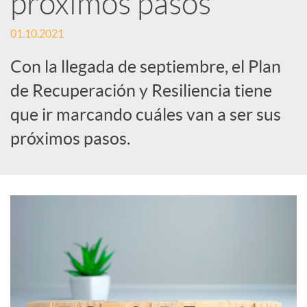
próximos pasos
c
01.10.2021
Con la llegada de septiembre, el Plan
a
de Recuperación y Resiliencia tiene
que ir marcando cuáles van a ser sus
d
próximos pasos.
o
r
d
e