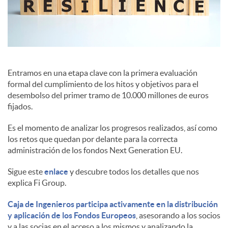
c
o
Entramos en una etapa clave con la primera evaluación
formal del cumplimiento de los hitos y objetivos para el
n
desembolso del primer tramo de 10.000 millones de euros
fijados.
t
Es el momento de analizar los progresos realizados, así como
los retos que quedan por delante para la correcta
administración de los fondos Next Generation EU.
e
Sigue este
enlace
y descubre todos los detalles que nos
explica Fi Group.
n
Caja de Ingenieros participa activamente en la distribución
y aplicación de los Fondos Europeos
, asesorando a los socios
i
y a las socias en el acceso a los mismos y analizando la