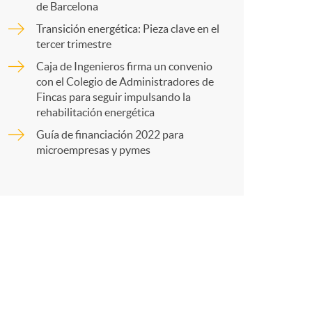
o
de Barcelona
r
Transición energética: Pieza clave en el
m
tercer trimestre
t
Caja de Ingenieros firma un convenio
a
con el Colegio de Administradores de
Fincas para seguir impulsando la
rehabilitación energética
Guía de financiación 2022 para
r
microempresas y pymes
e
n
R