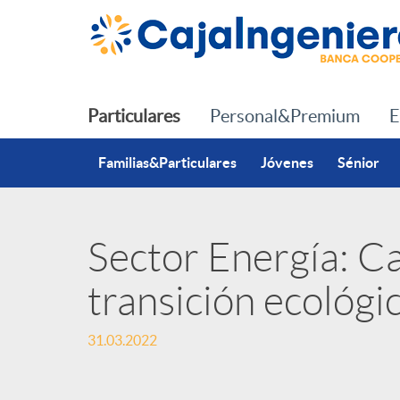
Saltar al contenido principal
Particulares
Personal&Premium
E
Familias&Particulares
Jóvenes
Sénior
Sector Energía: Ca
P
transición ecológi
u
31.03.2022
b