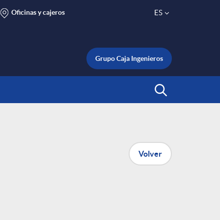
Oficinas y cajeros
ES
S
e
Grupo Caja Ingenieros
l
Abrir Buscar
e
c
Volver
t