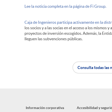
Lee la noticia completa en la página de Fi Group.
n
Caja de Ingenieros participa activamente en la dist
i
los socios y a las socias en el acceso a los mismos y
proyectos de inversión escogidos. Además, la Entid
lleguen las subvenciones públicas.
d
o
Consulta todas las n
s
A
B
p
o
Información corporativa
Accesibilidad y seguri