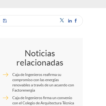
o
r
d
C
e
o
Noticias
i
relacionadas
m
d
Caja de Ingenieros reafirma su
p
compromiso con las energías
renovables a través de un acuerdo con
i
Factorenergia
a
Caja de Ingenieros firma un convenio
con el Colegio de Arquitectura Técnica