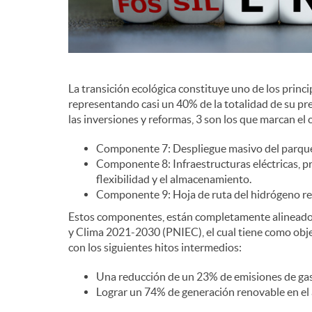
d
e
La transición ecológica constituye uno de los princip
representando casi un 40% de la totalidad de su pr
c
las inversiones y reformas, 3 son los que marcan el 
Componente 7: Despliegue masivo del parque d
o
Componente 8: Infraestructuras eléctricas, pr
flexibilidad y el almacenamiento.
Componente 9: Hoja de ruta del hidrógeno ren
n
Estos componentes, están completamente alineados 
y Clima 2021-2030 (PNIEC), el cual tiene como obje
t
con los siguientes hitos intermedios:
Una reducción de un 23% de emisiones de gas
e
Lograr un 74% de generación renovable en el