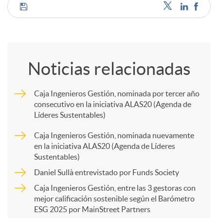
C
d
o
o
Noticias relacionadas
m
s
Caja Ingenieros Gestión, nominada por tercer año
consecutivo en la iniciativa ALAS20 (Agenda de
p
Líderes Sustentables)
Caja Ingenieros Gestión, nominada nuevamente
a
en la iniciativa ALAS20 (Agenda de Líderes
Sustentables)
r
Daniel Sullà entrevistado por Funds Society
Caja Ingenieros Gestión, entre las 3 gestoras con
mejor calificación sostenible según el Barómetro
t
ESG 2025 por MainStreet Partners