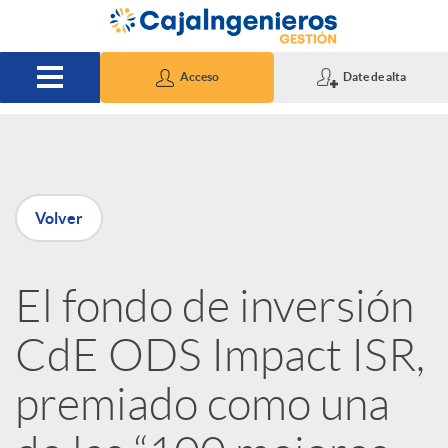
Saltar al contenido principal
Acceso
Date de alta
P
Volver
u
El fondo de inversión
b
CdE ODS Impact ISR,
l
premiado como una
i