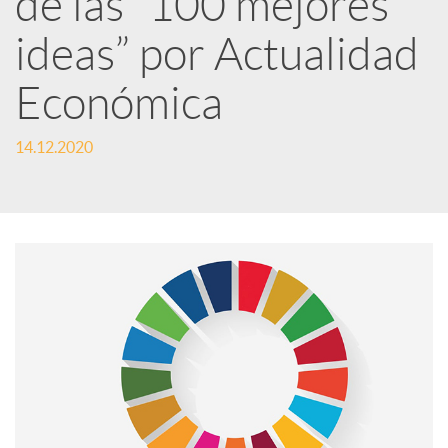
de las “100 mejores
ideas” por Actualidad
c
Económica
a
14.12.2020
d
o
r
d
e