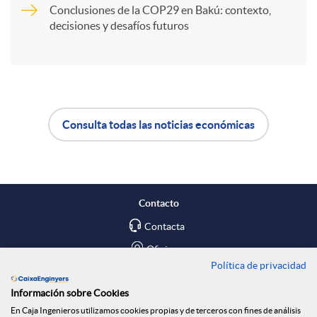
Conclusiones de la COP29 en Bakú: contexto,
i
decisiones y desafíos futuros
r
e
Consulta todas las noticias económicas
A
B
n
p
o
R
Contacto
l
t
Contacta
e
Oficinas
Política de privacidad
i
ó
Encuéntranos en
d
Información sobre Cookies
En Caja Ingenieros utilizamos cookies propias y de terceros con fines de análisis
Blog