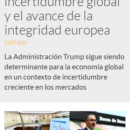
incertidumbre global
y el avance de la
c
integridad europea
a
11.07.2025
d
La Administración Trump sigue siendo
determinante para la economía global
o
en un contexto de incertidumbre
creciente en los mercados
r
d
e