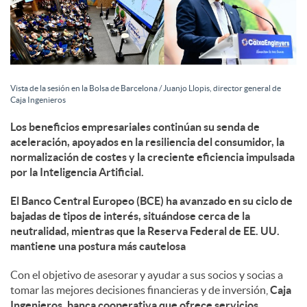
c
o
Vista de la sesión en la Bolsa de Barcelona / Juanjo Llopis, director general de
Caja Ingenieros
n
Los beneficios empresariales continúan su senda de
aceleración, apoyados en la resiliencia del consumidor, la
normalización de costes y la creciente eficiencia impulsada
t
por la Inteligencia Artificial.
El Banco Central Europeo (BCE) ha avanzado en su ciclo de
e
bajadas de tipos de interés, situándose cerca de la
neutralidad, mientras que la Reserva Federal de EE. UU.
mantiene una postura más cautelosa
n
Con el objetivo de asesorar y ayudar a sus socios y socias a
tomar las mejores decisiones financieras y de inversión,
Caja
i
Ingenieros, banca cooperativa que ofrece servicios