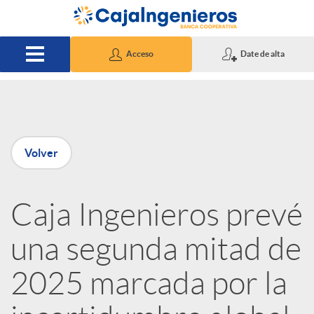
Saltar al contenido principal
Acceso
Date de alta
P
Volver
u
Caja Ingenieros prevé
b
una segunda mitad de
l
2025 marcada por la
i