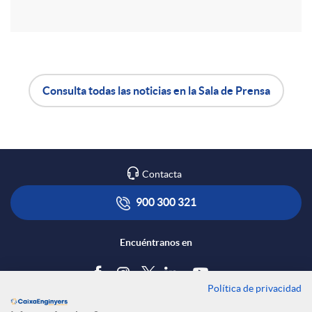
r
e
Consulta todas las noticias en la Sala de Prensa
n
A
B
R
p
o
Contacta
e
l
t
900 300 321
d
i
ó
Encuéntranos en
e
c
n
Política de privacidad
Blog