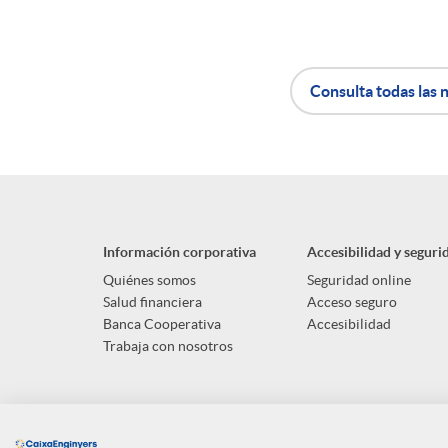
n
Consulta todas las n
i
A
B
d
p
o
o
Información corporativa
Accesibilidad y seguri
l
t
Quiénes somos
Seguridad online
s
Salud financiera
Acceso seguro
Banca Cooperativa
Accesibilidad
i
ó
Trabaja con nosotros
c
n