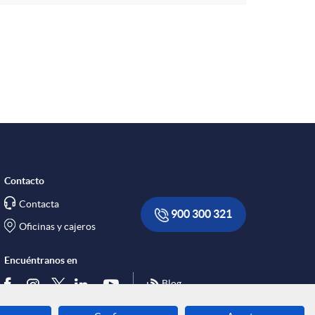
R
e
d
e
Contacto
Contacta
s
900 300 321
Oficinas y cajeros
S
Encuéntranos en
Blog
o