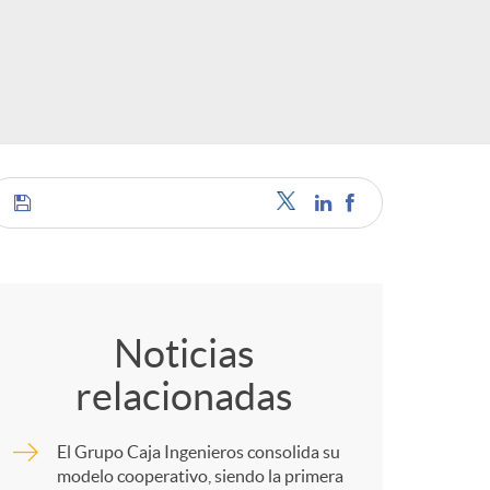
o
r
d
e
C
i
o
d
Noticias
relacionadas
m
i
El Grupo Caja Ingenieros consolida su
p
modelo cooperativo, siendo la primera