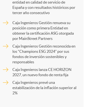
o
entidad en calidad de servicio de
España y con resultados históricos por
a
m
tercer año consecutivo
Caja Ingenieros Gestión renueva su
r
a
posición como primera Entidad en
obtener la certificación ASG otorgada
por MainStreet Partners
t
Caja Ingenieros Gestión reconocida en
los “Champions ESG 2024” por sus
fondos de inversión sostenibles y
responsables
Caja Ingenieros lanza CE HORIZON
r
2027, un nuevo fondo de renta fija
Caja Ingenieros prevé una
e
estabilización de la inflación superior al
2%
n