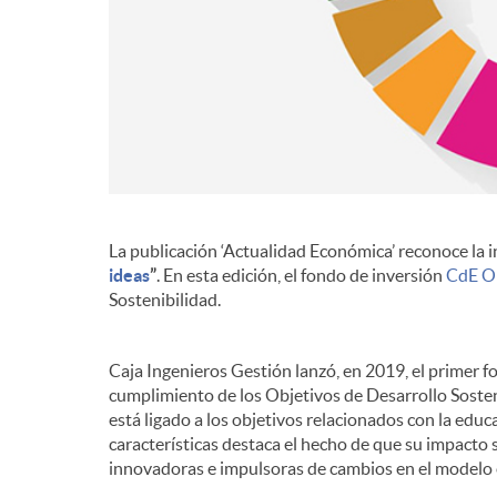
d
e
c
La publicación ‘Actualidad Económica’ reconoce la 
o
ideas
”
. En esta edición, el fondo de inversión
CdE O
Sostenibilidad.
n
Caja Ingenieros Gestión lanzó, en 2019, el primer 
t
cumplimiento de los Objetivos de Desarrollo Sosten
está ligado a los objetivos relacionados con la educa
características destaca el hecho de que su impacto 
e
innovadoras e impulsoras de cambios en el modelo