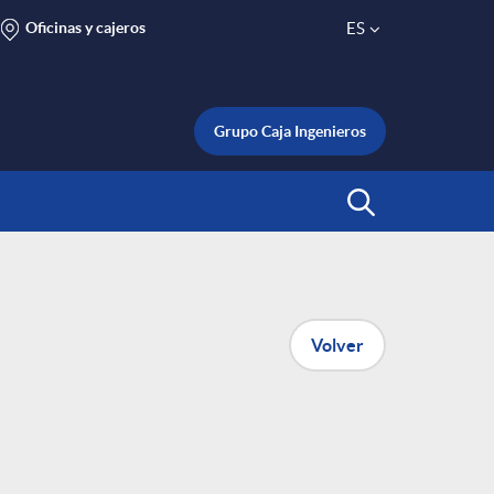
Oficinas y cajeros
ES
S
e
Grupo Caja Ingenieros
l
Abrir Buscar
e
c
Volver
t